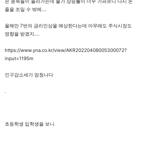
은 종목들이 올라가는데 물가 상승률이 너무 가파르니 다시 돈
줄을 조일 수 밖에….
올해만 7번의 금리인상을 예상한다는데 아무래도 주식시장도
영향을 받겠지….
https://www.yna.co.kr/view/AKR20220408005300072?
input=1195m
인구감소세가 엄청나다
.
초등학생 입학생을 보니