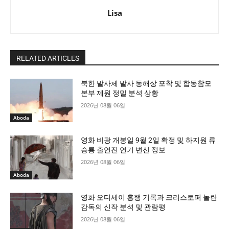
Lisa
RELATED ARTICLES
북한 발사체 발사 동해상 포착 및 합동참모
본부 제원 정밀 분석 상황
2026년 08월 06일
Aboda
영화 비광 개봉일 9월 2일 확정 및 하지원 류
승룡 출연진 연기 변신 정보
2026년 08월 06일
Aboda
영화 오디세이 흥행 기록과 크리스토퍼 놀란
감독의 신작 분석 및 관람평
2026년 08월 06일