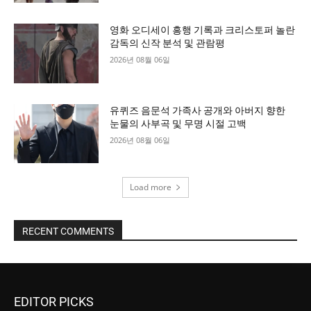
영화 오디세이 흥행 기록과 크리스토퍼 놀란
감독의 신작 분석 및 관람평
2026년 08월 06일
유퀴즈 음문석 가족사 공개와 아버지 향한
눈물의 사부곡 및 무명 시절 고백
2026년 08월 06일
Load more
RECENT COMMENTS
EDITOR PICKS