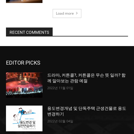
Load more
RECENT COMMENTS
EDITOR PICKS
드라마, 커튼콜?, 커튼콜은 무슨 뜻 일까? 함
께 알아보는 관람 예절
2022년 11월 01일
용도변경개념 및 단독주택 근생건물로 용도
변경하기
2022년 02월 04일