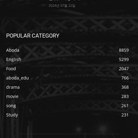
2024년 07월 22일
POPULAR CATEGORY
Aboda
8859
English
5299
Food
2047
aboda_edu
766
drama
368
movie
283
song
261
Study
231