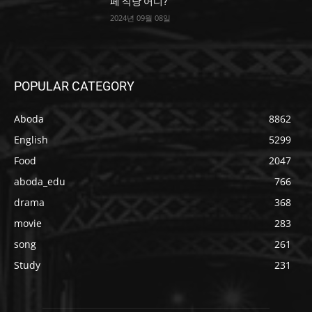
페 식당 어디?
2024년 09월 08일
POPULAR CATEGORY
Aboda
8862
English
5299
Food
2047
aboda_edu
766
drama
368
movie
283
song
261
Study
231