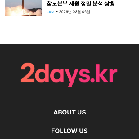
참모본부 제원 정밀 분석 상황
Lisa
-
2026년 08월 06일
ABOUT US
FOLLOW US