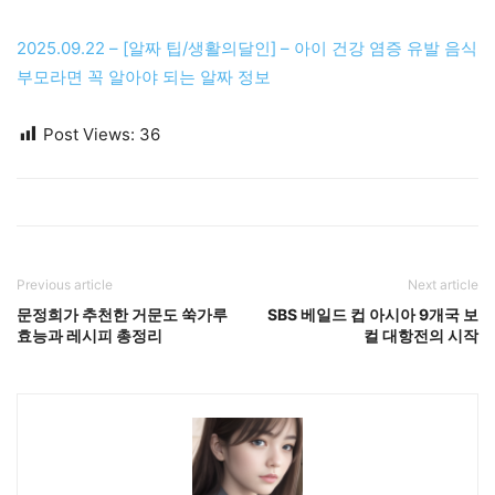
2025.09.22 – [알짜 팁/생활의달인] – 아이 건강 염증 유발 음식
부모라면 꼭 알아야 되는 알짜 정보
Post Views:
36
Previous article
Next article
문정희가 추천한 거문도 쑥가루
SBS 베일드 컵 아시아 9개국 보
효능과 레시피 총정리
컬 대항전의 시작