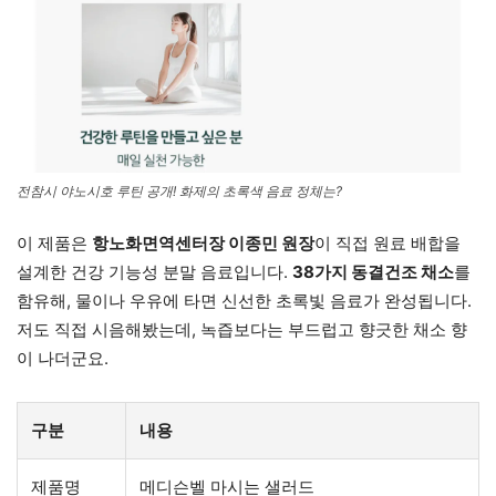
전참시 야노시호 루틴 공개! 화제의 초록색 음료 정체는?
이 제품은
항노화면역센터장 이종민 원장
이 직접 원료 배합을
설계한 건강 기능성 분말 음료입니다.
38가지 동결건조 채소
를
함유해, 물이나 우유에 타면 신선한 초록빛 음료가 완성됩니다.
저도 직접 시음해봤는데, 녹즙보다는 부드럽고 향긋한 채소 향
이 나더군요.
구분
내용
제품명
메디슨벨 마시는 샐러드