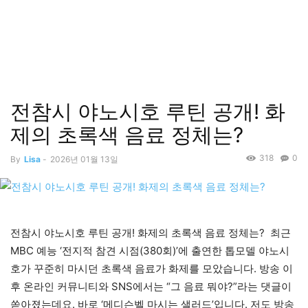
전참시 야노시호 루틴 공개! 화
제의 초록색 음료 정체는?
318
0
By
Lisa
-
2026년 01월 13일
전참시 야노시호 루틴 공개! 화제의 초록색 음료 정체는? 최근
MBC 예능 ‘전지적 참견 시점(380회)’에 출연한 톱모델 야노시
호가 꾸준히 마시던 초록색 음료가 화제를 모았습니다. 방송 이
후 온라인 커뮤니티와 SNS에서는 “그 음료 뭐야?”라는 댓글이
쏟아졌는데요. 바로 ‘메디슨벨 마시는 샐러드’입니다. 저도 방송