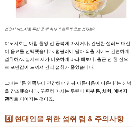
전참시 야노시호 루틴 공개! 화제의 초록색 음료 정체는?
야노시호는 아침 촬영 전 공복에 마시거나, 간단한 샐러드 대신
이 음료를 선택했습니다. 텀블러에 담아 외출 시에도 간편하게
섭취하죠. 실제로 제가 비슷하게 따라 해보니, 출근 전 한 잔으
로 포만감이 느껴져 간식 섭취가 줄었습니다.
그녀는 “몸 안쪽부터 건강해야 진짜 아름다움이 나온다”는 신념
을 강조했습니다. 꾸준히 마시는 루틴이
피부 톤, 체형, 에너지
관리
로 이어지는 것이죠.
4️⃣ 현대인을 위한 섭취 팁 & 주의사항