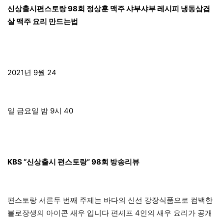
신상출시편스토랑 98회 정상훈 맥주 샤부샤부 레시피 냉동삼겹
살 맥주 요리 만드는법
2021년 9월 24
일 금요일 밤 9시 40
KBS “신상출시 편스토랑” 98회 방송리뷰
편스토랑 서른두 번째 주제는 바다의 신선 강장식품으로 컴백한
불로장생의 아이콘 새우 입니다 편셰프 4인의 새우 요리가 공개