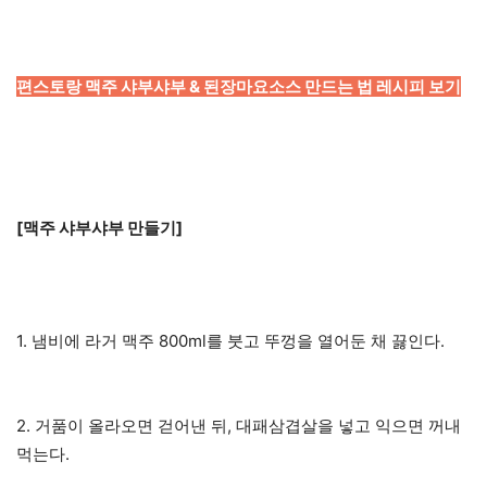
편스토랑 맥주 샤부샤부 & 된장마요소스 만드는 법 레시피 보기
[맥주 샤부샤부 만들기]
1. 냄비에 라거 맥주 800ml를 붓고 뚜껑을 열어둔 채 끓인다.
2. 거품이 올라오면 걷어낸 뒤, 대패삼겹살을 넣고 익으면 꺼내
먹는다.