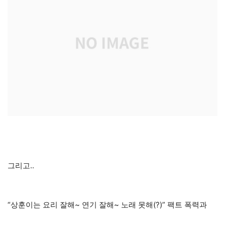
그리고..
“상훈이는 요리 잘해~ 연기 잘해~ 노래 못해(?)” 팩트 폭력과