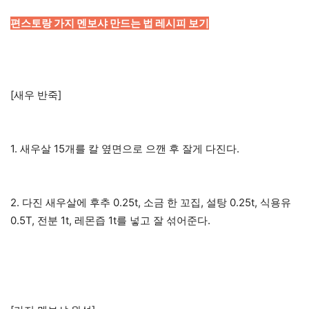
편스토랑 가지 멘보샤 만드는 법 레시피 보기
[새우 반죽]
1. 새우살 15개를 칼 옆면으로 으깬 후 잘게 다진다.
2. 다진 새우살에 후추 0.25t, 소금 한 꼬집, 설탕 0.25t, 식용유
0.5T, 전분 1t, 레몬즙 1t를 넣고 잘 섞어준다.