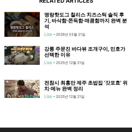
RELATED ARTICLES
명랑핫도그 칠리스 치즈스틱 솔직 후
기, 바삭함·쫀득함·매콤함까지 완벽 분
석
Lisa
-
2026년 03월 21일
강릉 주문진 바다뷰 조개구이, 민호가
선택한 이유
Lisa
-
2025년 12월 21일
전참시 최홍만 제주 초밥집 ‘갓포효’ 위
치·메뉴 완벽 정리
Lisa
-
2025년 12월 21일