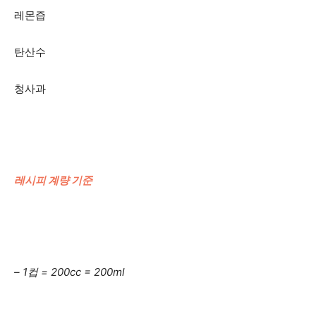
레몬즙
탄산수
청사과
레시피 계량 기준
– 1컵 = 200cc = 200ml