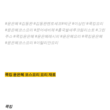
#윤은혜 #김동완 #김동완멘토셰프#박군 #이상민 #쿡킹요리
#윤은혜코스요리 #문어세비체 #홍국쌀새루크림리소토 #그린
주스 #쿡킹윤은혜 #윤은혜레시피 #윤은혜요리 #쿡킹윤은혜
#윤은혜코스요리 #이탈리안요리
쿡킹 윤은혜 코스요리 요리 재료
쿡킹