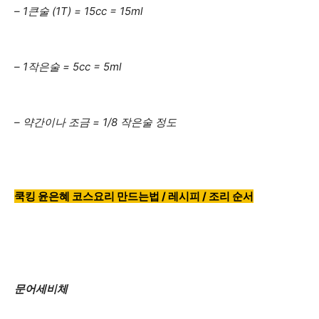
– 1큰술 (1T) = 15cc = 15ml
– 1작은술 = 5cc = 5ml
– 약간이나 조금 = 1/8 작은술 정도
쿡킹 윤은혜 코스요리 만드는법 / 레시피 / 조리 순서
문어세비체