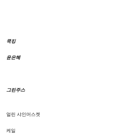
쿡킹
윤은혜
그린주스
얼린 샤인머스켓
케일