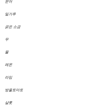
문어
밀가루
굵은 소금
무
물
레몬
라임
방울토마토
샬롯