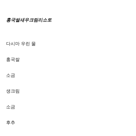
홍국쌀새우크림리소토
다시마 우린 물
홍국쌀
소금
생크림
소금
후추