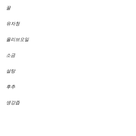
꿀
유자청
올리브오일
소금
설탕
후추
생강즙