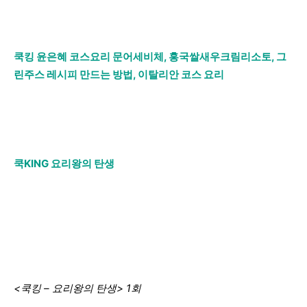
쿡킹 윤은혜 코스요리 문어세비체, 홍국쌀새우크림리소토, 그
린주스 레시피 만드는 방법, 이탈리안 코스 요리
쿡KING 요리왕의 탄생
<쿡킹 – 요리왕의 탄생> 1회