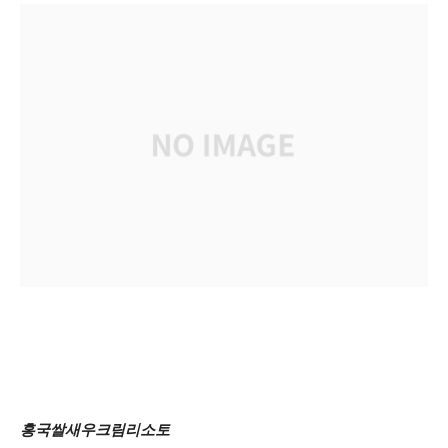
홍국쌀새우크림리소토