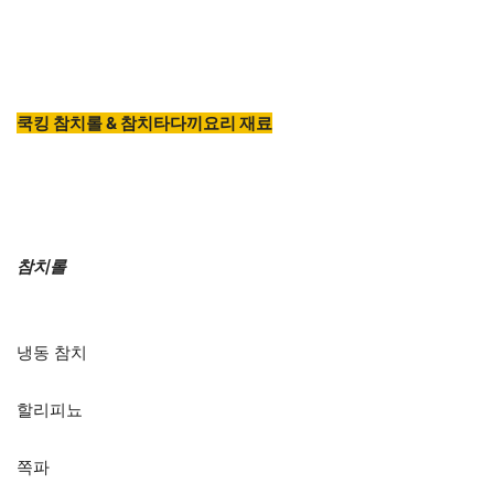
쿡킹 참치롤 & 참치타다끼요리 재료
참치롤
냉동 참치
할리피뇨
쪽파