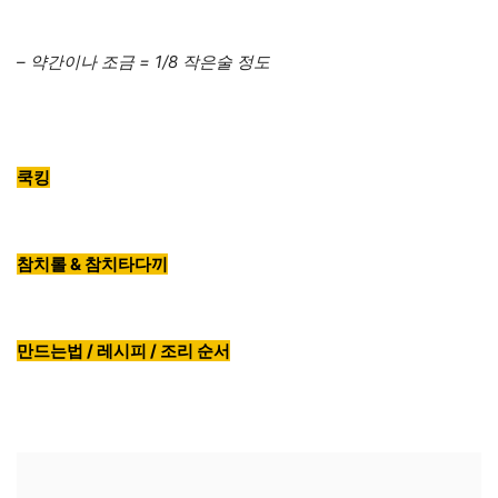
– 약간이나 조금 = 1/8 작은술 정도
쿡킹
참치롤 & 참치타다끼
만드는법 / 레시피 / 조리 순서