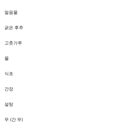
얼음물
굵은 후추
고춧가루
물
식초
간장
설탕
무 (간 무)