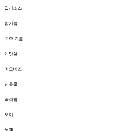
칠리소스
참기름
고추 기름
게맛살
마요네즈
단촛물
즉석밥
오이
통깨