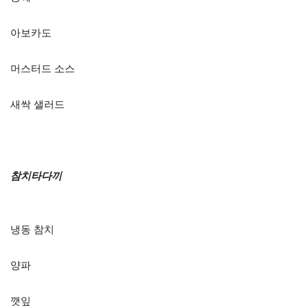
아보카도
머스터드 소스
새싹 샐러드
참치타다끼
냉동 참치
양파
깻잎