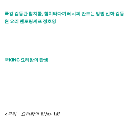
쿡킹 김동완 참치롤, 참치타다끼 레시피 만드는 방법 신화 김동
완 요리 멘토링셰프 정호영
쿡KING 요리왕의 탄생
<쿡킹 – 요리왕의 탄생> 1회