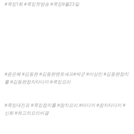
#쿡킹1회 #쿡킹첫방송 #쿡킹9월23일
#윤은혜 #김동완 #김동완멘토셰프#박군 #이상민 #김동완참치
롤 #김동완참치타다끼 #쿡킹요리
#쿡킹대진표 #쿡킹참치롤 #참치요리 #타다끼 #참치타다끼 #
신화 #최고의요리비결