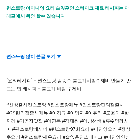
편스토랑 이미니영 요리 솔잎훈연 스테이크 재료 레시피는 아
래글에서 확인 할수 있습니다
편스토랑 많이 본글 보기 ▼
[요리레시피] – 편스토랑 김승수 불고기비빔수제비 만들기 만
드는 법 레시피 – 불고기 비빔 수제비
#신상출시편스토랑 #편스토랑메뉴 #편스토랑편의점출시
#GS편의점출시메뉴 #이경규 #이영자 #이유리 #오윤아 #한
지혜 #이영자맛집 #이연복 #김재원 #어남선생 #류수영레시
피 #편스토랑레시피 #편스토랑97회요리 #이민영요리 #정상
훈요리 #편스토랑새우요리 #솔잎훈연스테이크 #이민영안심