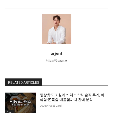
urjent
https://2days.kr
RELATED ARTICLES
명랑핫도그 칠리스 치즈스틱 솔직 후기, 바
삭함·쫀득함·매콤함까지 완벽 분석
2026년 03월 21일
Food