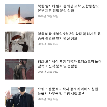
북한 발사체 발사 동해상 포착 및 합동참모
본부 제원 정밀 분석 상황
2026년 08월 06일
영화 비광 개봉일 9월 2일 확정 및 하지원 류
승룡 출연진 연기 변신 정보
2026년 08월 06일
영화 오디세이 흥행 기록과 크리스토퍼 놀란
감독의 신작 분석 및 관람평
2026년 08월 06일
유퀴즈 음문석 가족사 공개와 아버지 향한
눈물의 사부곡 및 무명 시절 고백
2026년 08월 06일