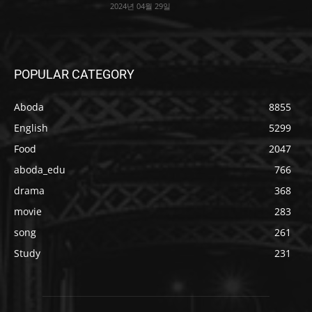
2024년 04월 29일
POPULAR CATEGORY
Aboda
8855
English
5299
Food
2047
aboda_edu
766
drama
368
movie
283
song
261
Study
231