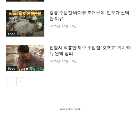
강릉 주문진 바다뷰 조개구이, 민호가 선택
한 이유
2025년 12월 21일
Food
전참시 최홍만 제주 초밥집 ‘갓포효’ 위치·메
뉴 완벽 정리
2025년 12월 21일
Food
- Advertisment -