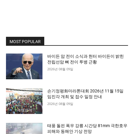
MOST POPULAR
바이든 암 전이 소식과 헌터 바이든이 밝힌
전립선암 뼈 전이 투병 근황
2026년 08월 09일
손기정평화마라톤대회 2026년 11월 15일
임진각 개최 및 접수 일정 안내
2026년 08월 09일
태풍 돌핀 폭우 강릉 시간당 81mm 극한호우
피해와 동해안 기상 전망