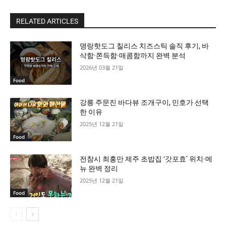
RELATED ARTICLES
명랑핫도그 칠리스 치즈스틱 솔직 후기, 바
삭함·쫀득함·매콤함까지 완벽 분석
2026년 03월 21일
Food
강릉 주문진 바다뷰 조개구이, 민호가 선택
한 이유
2025년 12월 21일
Food
전참시 최홍만 제주 초밥집 ‘갓포효’ 위치·메
뉴 완벽 정리
2025년 12월 21일
Food