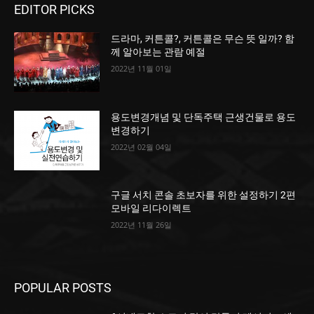
EDITOR PICKS
드라마, 커튼콜?, 커튼콜은 무슨 뜻 일까? 함
께 알아보는 관람 예절
2022년 11월 01일
용도변경개념 및 단독주택 근생건물로 용도
변경하기
2022년 02월 04일
구글 서치 콘솔 초보자를 위한 설정하기 2편
모바일 리다이렉트
2022년 11월 26일
POPULAR POSTS