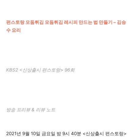
편스토랑 모둠튀김 모듬튀김 레시피 만드는 법 만들기 – 김승
수 요리
KBS2 <신상출시 편스토랑> 96회
방송 프리뷰 & 리뷰 노트
2021년 9월 10일 금요일 밤 9시 40분 <신상출시 편스토랑>