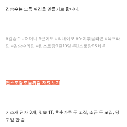
김승수는 모둠 튀김을 만들기로 합니다.
#김승수 #어머니 #큰이모 #막내이모 #쏘야볶음라면 #육포라
면 #김승수라면 #편스토랑9월10일 #편스토랑96회 #
편스토랑 모둠튀김 재료 보기
키조개 관자 3개, 맛술 1T, 후춧가루 두 꼬집, 소금 두 꼬집, 당
귀잎 한 줌