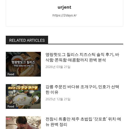
urjent
https://2days.kr
RELATED ARTICLES
명랑핫도그 칠리스 치즈스틱 솔직 후기, 바
삭함·쫀득함·매콤함까지 완벽 분석
2026년 03월 21일
Food
강릉 주문진 바다뷰 조개구이, 민호가 선택
한 이유
2025년 12월 21일
Food
전참시 최홍만 제주 초밥집 ‘갓포효’ 위치·메
뉴 완벽 정리