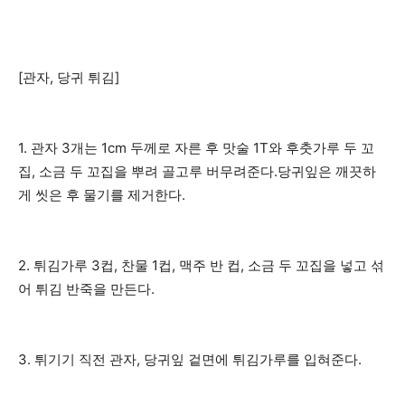
[관자, 당귀 튀김]
1. 관자 3개는 1cm 두께로 자른 후 맛술 1T와 후춧가루 두 꼬
집, 소금 두 꼬집을 뿌려 골고루 버무려준다.당귀잎은 깨끗하
게 씻은 후 물기를 제거한다.
2. 튀김가루 3컵, 찬물 1컵, 맥주 반 컵, 소금 두 꼬집을 넣고 섞
어 튀김 반죽을 만든다.
3. 튀기기 직전 관자, 당귀잎 겉면에 튀김가루를 입혀준다.