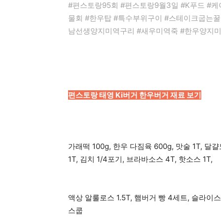
#편스토랑95회 #편스토랑9월3일 #K푸드 #
물회 #한우탑 #특수부위구이 #스테이크굽는
남선생양지미역구리 #새우미역죽 #한우양지미
편스토랑 태영 Ki버거 한우버거 재료 보기
가래떡 100g, 한우 다짐육 600g, 맛술 1T, 달
1T, 김치 1/4포기, 브라바소스 4T, 핫소스 1T,
액상 알룰로스 1.5T, 햄버거 빵 4세트, 슬라이
스쿱