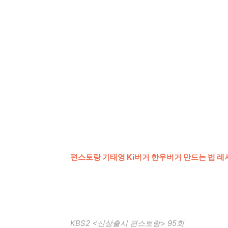
편스토랑 기태영 Ki버거 한우버거 만드는 법 레
KBS2 <신상출시 편스토랑> 95회