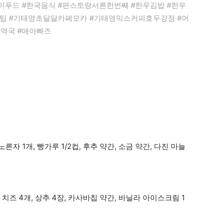
케이푸드 #한국음식 #편스토랑서른한번째 #한우김밥 #한우
꿀팁 #기태영초달달카페모카 #기태영믹스커피호두강정 #어
역국 #애아빠즈
걀노른자 1개, 빵가루 1/2컵, 후추 약간, 소금 약간, 다진 마늘
스 치즈 4개, 상추 4장, 카사바칩 약간, 바닐라 아이스크림 1