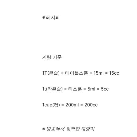
※ 레시피
계랑 기준
1T(큰술) = 테이블스푼 = 15ml = 15cc
1t(작은술) = 티스푼 = 5ml = 5cc
1cup(컵) = 200ml = 200cc
※ 방송에서 정확한 계량이