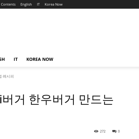
Contents
English
IT
Korea Now
SH
IT
KOREA NOW
법 레시피
i버거 한우버거 만드는
272
0