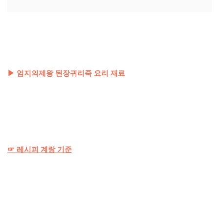
▶ 엄지의제왕 된장귀리죽 요리 재료
☞ 레시피 계랑 기준