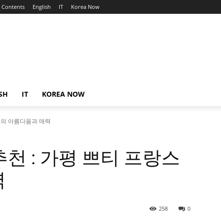
Contents
English
IT
Korea Now
SH
IT
KOREA NOW
랑스의 아름다움과 매력
천 : 가평 쁘티 프랑스
력
258
0