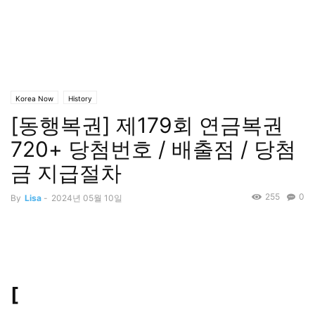
Korea Now
History
[동행복권] 제179회 연금복권
720+ 당첨번호 / 배출점 / 당첨
금 지급절차
255
0
By
Lisa
-
2024년 05월 10일
[