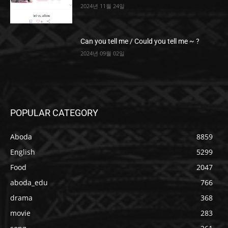
2024년 11월 24일
Can you tell me / Could you tell me ~ ?
2024년 09월 02일
POPULAR CATEGORY
Aboda
8859
English
5299
Food
2047
aboda_edu
766
drama
368
movie
283