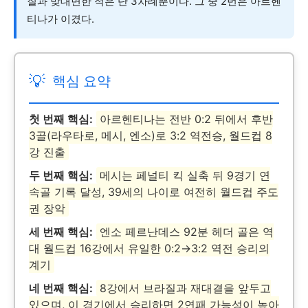
질과 맞대면한 적은 단 3차례뿐이다. 그 중 2번은 아르헨
티나가 이겼다.
💡
핵심 요약
첫 번째 핵심:
아르헨티나는 전반 0:2 뒤에서 후반
3골(라우타로, 메시, 엔소)로 3:2 역전승, 월드컵 8
강 진출
두 번째 핵심:
메시는 페널티 킥 실축 뒤 9경기 연
속골 기록 달성, 39세의 나이로 여전히 월드컵 주도
권 장악
세 번째 핵심:
엔소 페르난데스 92분 헤더 골은 역
대 월드컵 16강에서 유일한 0:2→3:2 역전 승리의
계기
네 번째 핵심:
8강에서 브라질과 재대결을 앞두고
있으며, 이 경기에서 승리하면 2연패 가능성이 높아