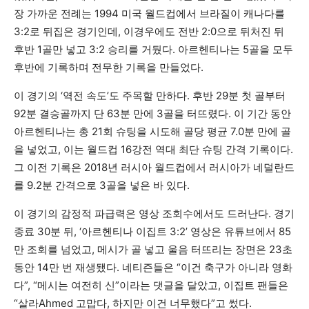
장 가까운 전례는 1994 미국 월드컵에서 브라질이 캐나다를
3:2로 뒤집은 경기인데, 이경우에도 전반 2:0으로 뒤처진 뒤
후반 1골만 넣고 3:2 승리를 거뒀다. 아르헨티나는 5골을 모두
후반에 기록하며 전무한 기록을 만들었다.
이 경기의 ‘역전 속도’도 주목할 만하다. 후반 29분 첫 골부터
92분 결승골까지 단 63분 만에 3골을 터뜨렸다. 이 기간 동안
아르헨티나는 총 21회 슈팅을 시도해 골당 평균 7.0분 만에 골
을 넣었고, 이는 월드컵 16강전 역대 최단 슈팅 간격 기록이다.
그 이전 기록은 2018년 러시아 월드컵에서 러시아가 네덜란드
를 9.2분 간격으로 3골을 넣은 바 있다.
이 경기의 감정적 파급력은 영상 조회수에서도 드러난다. 경기
종료 30분 뒤, ‘아르헨티나 이집트 3:2’ 영상은 유튜브에서 85
만 조회를 넘었고, 메시가 골 넣고 울음 터뜨리는 장면은 23초
동안 14만 번 재생됐다. 네티즌들은 “이건 축구가 아니라 영화
다”, “메시는 여전히 신”이라는 댓글을 달았고, 이집트 팬들은
“살라Ahmed 고맙다, 하지만 이건 너무했다”고 썼다.