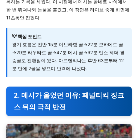
록하는 기록을 세웠다. 이 시점에서 메시는 골네트 사이에서
한 번 뛰쳐나와 눈물을 흘렸고, 이 장면은 라이브 중계 화면에
11초동안 잡혔다.
💡 핵심 포인트
경기 흐름은 전반 15분 이브라힘 골→22분 모하메드 골
→29분 라우타로 골→47분 메시 골→92분 엔소 헤더 결
승골로 전환점이 됐다. 아르헨티나는 후반 63분부터 12
분 만에 2골을 넣으며 반격에 나섰다.
2. 메시가 울었던 이유: 페널티킥 징크
스 뒤의 극적 반전