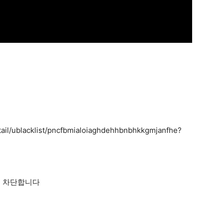
ail/ublacklist/pncfbmialoiaghdehhbnbhkkgmjanfhe?
을 차단합니다