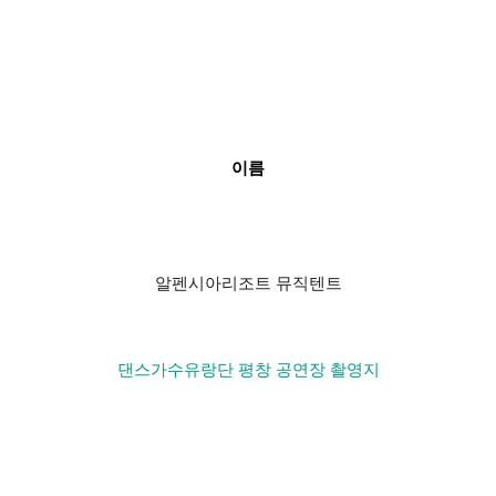
이름
알펜시아리조트 뮤직텐트
댄스가수유랑단 평창 공연장 촬영지