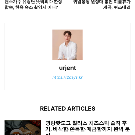
댄스가수 유랑단 뜻밖의 대환장
귀염뽕짱 원정대 홍천 여름휴가
합숙, 한옥 숙소 촬영지 어디?
계곡, 퀴즈대결
urjent
https://2days.kr
RELATED ARTICLES
명랑핫도그 칠리스 치즈스틱 솔직 후
기, 바삭함·쫀득함·매콤함까지 완벽 분
석