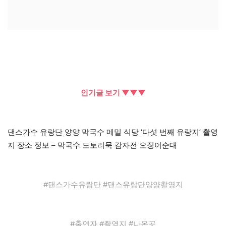
인기글 보기 ▼▼▼
댄스가수 유랑단 양양 막국수 메밀 식당 ‘다섯 번째 유랑지’ 촬영
지 장소 정보 – 막국수 도토리묵 감자전 오징어순대
#댄스가수유랑단 #댄스유랑단양양촬영지
#출연자 #촬영지 #나온곳