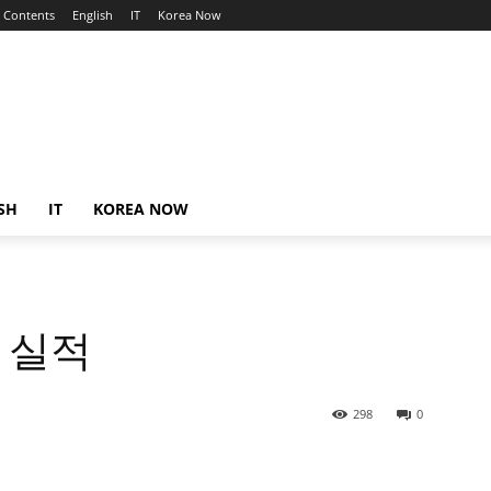
Contents
English
IT
Korea Now
SH
IT
KOREA NOW
 실적
298
0