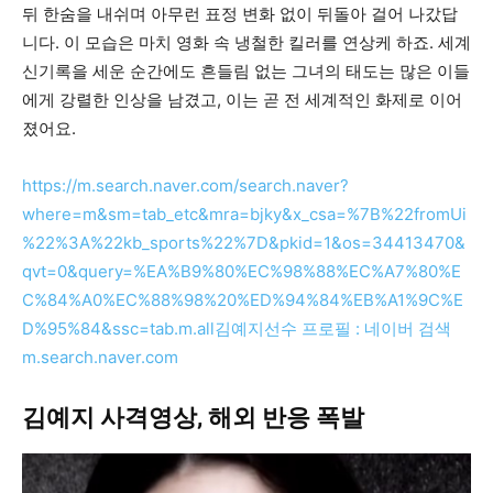
뒤 한숨을 내쉬며 아무런 표정 변화 없이 뒤돌아 걸어 나갔답
니다. 이 모습은 마치 영화 속 냉철한 킬러를 연상케 하죠. 세계
신기록을 세운 순간에도 흔들림 없는 그녀의 태도는 많은 이들
에게 강렬한 인상을 남겼고, 이는 곧 전 세계적인 화제로 이어
졌어요.
https://m.search.naver.com/search.naver?
where=m&sm=tab_etc&mra=bjky&x_csa=%7B%22fromUi
%22%3A%22kb_sports%22%7D&pkid=1&os=34413470&
qvt=0&query=%EA%B9%80%EC%98%88%EC%A7%80%E
C%84%A0%EC%88%98%20%ED%94%84%EB%A1%9C%E
D%95%84&ssc=tab.m.all
김예지선수 프로필 : 네이버 검색
m.search.naver.com
김예지 사격영상, 해외 반응 폭발