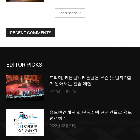
Load more
RECENT COMMENTS
EDITOR PICKS
드라마, 커튼콜?, 커튼콜은 무슨 뜻 일까? 함
께 알아보는 관람 예절
2022년 11월 01일
용도변경개념 및 단독주택 근생건물로 용도
변경하기
2022년 02월 04일