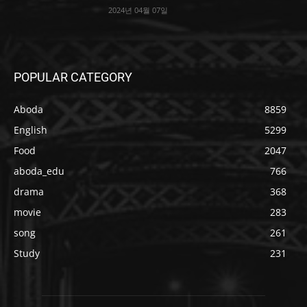
2024년 04월 07일
POPULAR CATEGORY
Aboda
8859
English
5299
Food
2047
aboda_edu
766
drama
368
movie
283
song
261
Study
231