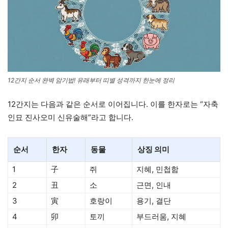
12간지 순서 완벽 암기법! 유래부터 띠별 성격까지 한눈에 정리
12간지는 다음과 같은 순서로 이어집니다. 이를 한자로는 “자축
인묘 진사오미 신유술해”라고 합니다.
순서
한자
동물
상징 의미
1
子
쥐
지혜, 민첩함
2
丑
소
근면, 인내
3
寅
호랑이
용기, 결단
4
卯
토끼
부드러움, 지혜