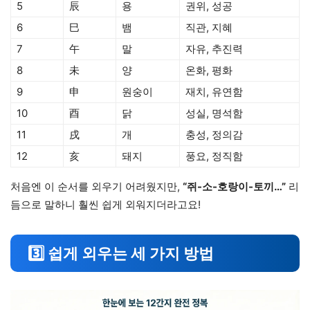
5
辰
용
권위, 성공
6
巳
뱀
직관, 지혜
7
午
말
자유, 추진력
8
未
양
온화, 평화
9
申
원숭이
재치, 유연함
10
酉
닭
성실, 명석함
11
戌
개
충성, 정의감
12
亥
돼지
풍요, 정직함
처음엔 이 순서를 외우기 어려웠지만,
“쥐-소-호랑이-토끼…”
리
듬으로 말하니 훨씬 쉽게 외워지더라고요!
3️⃣ 쉽게 외우는 세 가지 방법