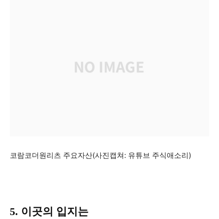
코람코더원리츠 주요자산(사진캡쳐: 유튜브 주식애소리)
5. 이곳의 입지는