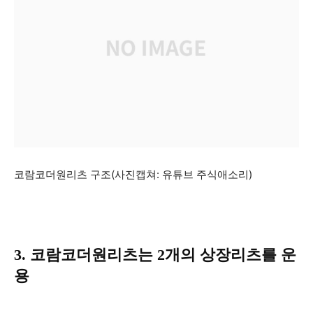
코람코더원리츠 구조(사진캡쳐: 유튜브 주식애소리)
3. 코람코더원리츠는 2개의 상장리츠를 운
용