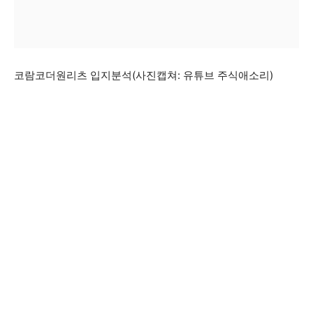
코람코더원리츠 입지분석(사진캡쳐: 유튜브 주식애소리)