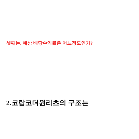
셋째는, 예상 배당수익률은 어느정도인가?
2.코람코더원리츠의 구조는