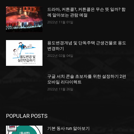
드라마, 커튼콜?, 커튼콜은 무슨 뜻 일까? 함
께 알아보는 관람 예절
2022년 11월 01일
용도변경개념 및 단독주택 근생건물로 용도
변경하기
2022년 02월 04일
구글 서치 콘솔 초보자를 위한 설정하기 2편
모바일 리다이렉트
2022년 11월 26일
POPULAR POSTS
기본 동사 run 알아보기