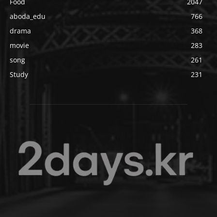
Food
2047
aboda_edu
766
drama
368
movie
283
song
261
Study
231