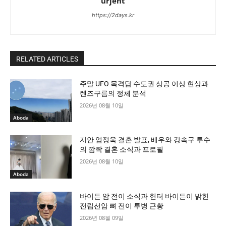
urjent
https://2days.kr
RELATED ARTICLES
주말 UFO 목격담 수도권 상공 이상 현상과
렌즈구름의 정체 분석
2026년 08월 10일
Aboda
지안 엄정욱 결혼 발표, 배우와 강속구 투수
의 깜짝 결혼 소식과 프로필
2026년 08월 10일
Aboda
바이든 암 전이 소식과 헌터 바이든이 밝힌
전립선암 뼈 전이 투병 근황
2026년 08월 09일