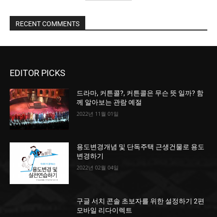
RECENT COMMENTS
EDITOR PICKS
드라마, 커튼콜?, 커튼콜은 무슨 뜻 일까? 함
께 알아보는 관람 예절
2022년 11월 01일
용도변경개념 및 단독주택 근생건물로 용도
변경하기
2022년 02월 04일
구글 서치 콘솔 초보자를 위한 설정하기 2편
모바일 리다이렉트