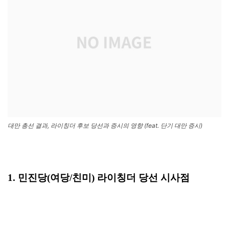
대만 총선 결과, 라이칭더 후보 당선과 증시의 영향 (feat. 단기 대만 증시)
1. 민진당(여당/친미) 라이칭더 당선 시사점