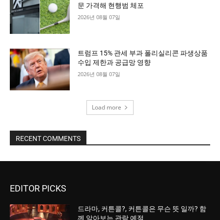
문 가격해 현행범 체포
2026년 08월 07일
트럼프 15% 관세 부과 폴리실리콘 파생상품
수입 제한과 공급망 영향
2026년 08월 07일
Load more
RECENT COMMENTS
EDITOR PICKS
드라마, 커튼콜?, 커튼콜은 무슨 뜻 일까? 함
께 알아보는 관람 예절