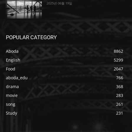
2025년 06월 19일
POPULAR CATEGORY
Aboda
8862
English
5299
Food
2047
aboda_edu
766
drama
368
movie
283
song
261
Study
231