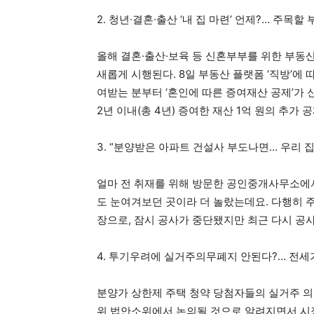
2. 청년∙결혼∙출산 ‘내 집 마련’ 언제?… 주목할
올해 결혼·출산·보육 등 신혼부부를 위한 부동산
새롭게 시행된다. 8일 부동산 플랫폼 ‘직방’에 
여받는 분부터 ‘혼인에 따른 증여재산 공제’가
2년 이내(총 4년) 증여한 재산 1억 원의 추가
3. “분양받은 아파트 건설사 부도나면… 우리 집
얼마 전 취재를 위해 방문한 공인중개사무소에서
도 눈여겨보던 곳이라 더 놀랐는데요. 다행히
장으로, 잠시 공사가 중단됐지만 최근 다시 공
4. 투기우려에 실거주의무폐지 안된다?… 전세가
분양가 상한제 주택 청약 당첨자들의 실거주 의
위 법안소위에서 논의될 것으로 알려지면서 시장