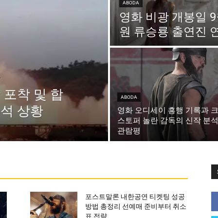
ABODA
영화 비광 개봉일 9
원 류승룡 출연진 
 포착 및 합
ABODA
석 상황
영화 오디세이 흥행 기록과 
스토퍼 놀란 감독의 신작 분석
관람평
포스트말론 내한공연 티켓팅 성공
방법 총정리 선예매 준비부터 취소
표 전략