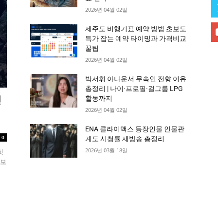
2026년 04월 02일
제주도 비행기표 예약 방법 초보도
특가 잡는 예약 타이밍과 가격비교
꿀팁
2026년 04월 02일
박서휘 아나운서 무속인 전향 이유
총정리 | 나이·프로필·걸그룹 LPG
인
활동까지
2026년 04월 02일
ENA 클라이맥스 등장인물 인물관
0
계도 시청률 재방송 총정리
2026년 03월 18일
첫
 보