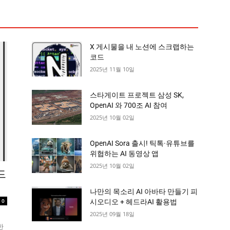
X 게시물을 내 노션에 스크랩하는
코드
2025년 11월 10일
스타게이트 프로젝트 삼성 SK,
OpenAI 와 700조 AI 참여
2025년 10월 02일
OpenAI Sora 출시! 틱톡·유튜브를
위협하는 AI 동영상 앱
2025년 10월 02일
드
나만의 목소리 AI 아바타 만들기 피
0
시오디오 + 헤드라AI 활용법
2025년 09월 18일
외
한