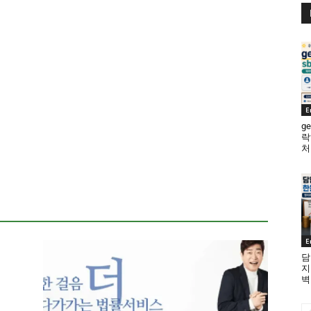
E
ge
락
처
E
담
지
벽