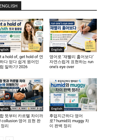
ENGLISH
nglish
English
t a hold of, get hold of 연
영어로 ‘재빨리 훑어보다’
하다 얻다 쉽게 원어민
자연스럽게 표현하는 run
럼 말하기! 2026
one’s eye over
nglish
English
합 뜻부터 카르텔 차이까
후덥지근하다 영어
! collusion 영어 표현 완
로? humid와 muggy 차
 정리
이 완벽 정리