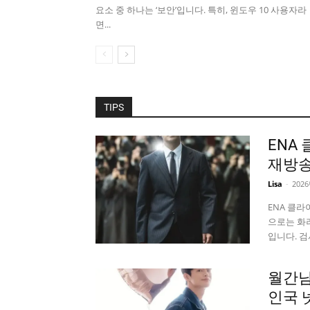
요소 중 하나는 ‘보안’입니다. 특히, 윈도우 10 사용자라
면...
TIPS
ENA
재방송
Lisa
-
202
ENA 클
으로는 화
입니다. 검사
월간남
인국 