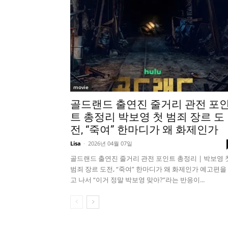
movie
골드랜드 출연진 줄거리 관전 포
트 총정리 박보영 첫 범죄 장르 도
전, “죽여” 한마디가 왜 화제인가
Lisa
-
2026년 04월 07일
골드랜드 출연진 줄거리 관전 포인트 총정리 | 박보영 
범죄 장르 도전, “죽여” 한마디가 왜 화제인가 예고편을
고 나서 “이거 정말 박보영 맞아?”라는 반응이...