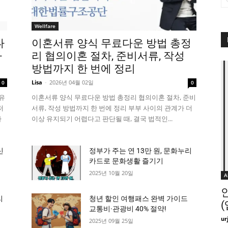
Wellfare
다
이혼서류 양식 무료다운 방법 총정
까
리 협의이혼 절차, 준비서류, 작성
방법까지 한 번에 정리
Lisa
-
2026년 04월 02일
0
0
유
이혼서류 양식 무료다운 방법 총정리 협의이혼 절차, 준비
저
서류, 작성 방법까지 한 번에 정리 부부 사이의 관계가 더
자
이상 유지되기 어렵다고 판단될 때, 결국 법적인...
신
정부가 주는 연 13만 원, 문화누리
카드로 문화생활 즐기기
2025년 10월 20일
A
리
청년 할인 여행패스 완벽 가이드
교통비·관광비 40% 절약!
ur
2025년 09월 25일