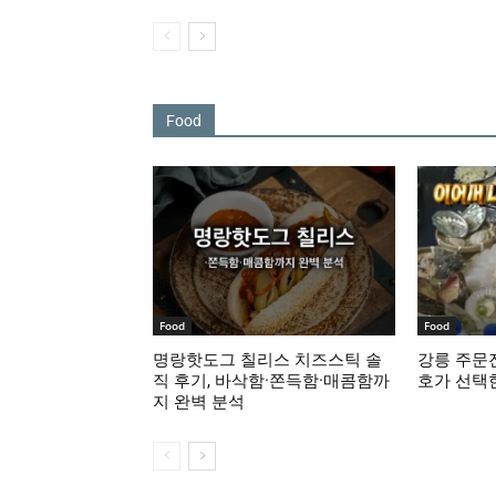
Food
Food
Food
명랑핫도그 칠리스 치즈스틱 솔
강릉 주문진
직 후기, 바삭함·쫀득함·매콤함까
호가 선택
지 완벽 분석