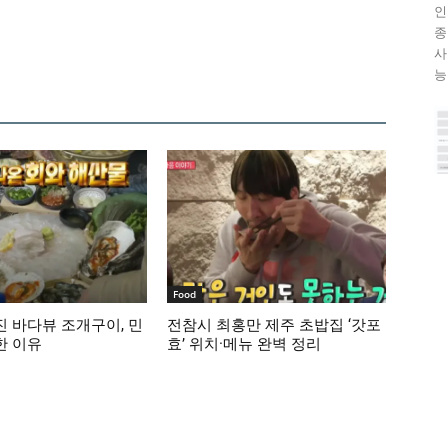
인
종
사
능이
Food
 바다뷰 조개구이, 민
전참시 최홍만 제주 초밥집 ‘갓포
한 이유
효’ 위치·메뉴 완벽 정리