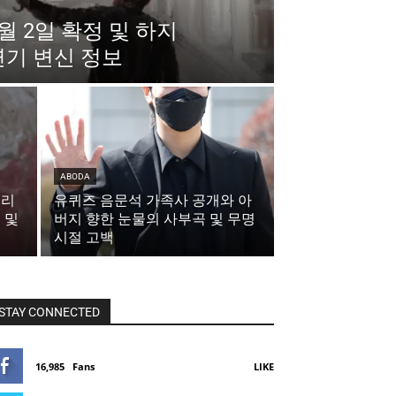
월 2일 확정 및 하지
연기 변신 정보
ABODA
크리
유퀴즈 음문석 가족사 공개와 아
 및
버지 향한 눈물의 사부곡 및 무명
시절 고백
STAY CONNECTED
16,985
Fans
LIKE