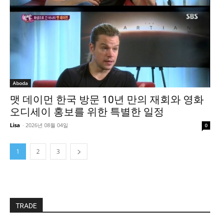
Aboda
맷 데이먼 한국 방문 10년 만의 재회와 영화
오디세이 홍보를 위한 특별한 일정
Lisa
-
2026년 08월 04일
0
1
2
3
TRADE