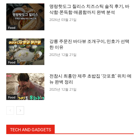
명랑핫도그 칠리스 치즈스틱 솔직 후기, 바
삭함·쫀득함·매콤함까지 완벽 분석
2026년 03월 21일
Food
강릉 주문진 바다뷰 조개구이, 민호가 선택
한 이유
2025년 12월 21일
Food
전참시 최홍만 제주 초밥집 ‘갓포효’ 위치·메
뉴 완벽 정리
2025년 12월 21일
Food
TECH AND GADGETS