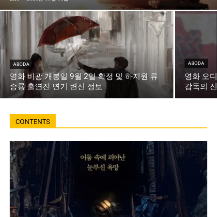
ABODA
ABODA
영화 비광 개봉일 9월 2일 확정 및 하지원 류
영화 오
승룡 출연진 연기 변신 정보
감독의 신
CONTENTS