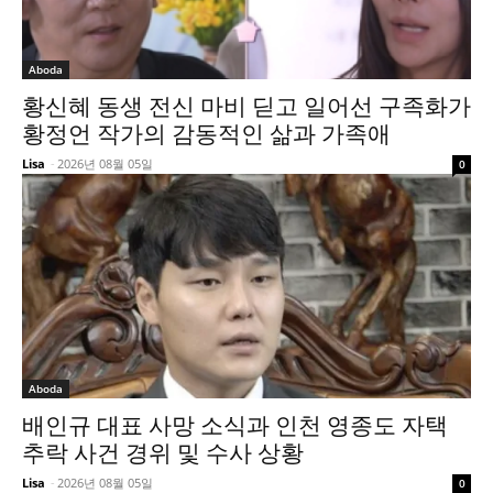
Aboda
황신혜 동생 전신 마비 딛고 일어선 구족화가
황정언 작가의 감동적인 삶과 가족애
Lisa
-
2026년 08월 05일
0
Aboda
배인규 대표 사망 소식과 인천 영종도 자택
추락 사건 경위 및 수사 상황
Lisa
-
2026년 08월 05일
0