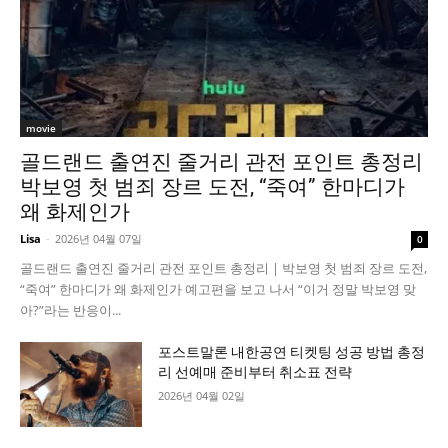
movie
골드랜드 출연진 줄거리 관전 포인트 총정리
박보영 첫 범죄 장르 도전, “죽여” 한마디가
왜 화제인가
Lisa
-
2026년 04월 07일
0
골드랜드 출연진 줄거리 관전 포인트 총정리 | 박보영 첫 범죄 장르 도전,
“죽여” 한마디가 왜 화제인가 예고편을 보고 나서 “이거 정말 박보영 맞
아?”라는 반응이...
포스트말론 내한공연 티켓팅 성공 방법 총정
리 선예매 준비부터 취소표 전략
2026년 04월 02일