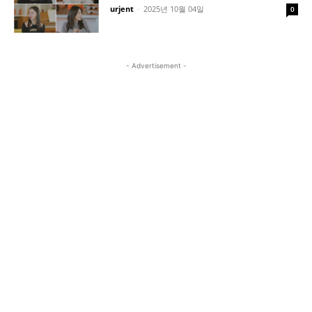
urjent
-
2025년 10월 04일
0
- Advertisement -