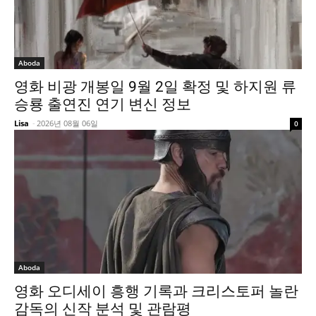
Aboda
영화 비광 개봉일 9월 2일 확정 및 하지원 류
승룡 출연진 연기 변신 정보
Lisa
-
2026년 08월 06일
0
Aboda
영화 오디세이 흥행 기록과 크리스토퍼 놀란
감독의 신작 분석 및 관람평