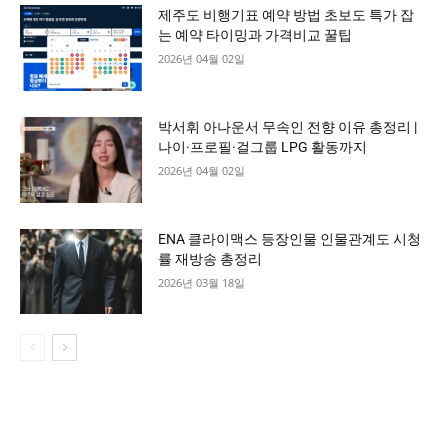
제주도 비행기표 예약 방법 초보도 특가 잡
는 예약 타이밍과 가격비교 꿀팁
2026년 04월 02일
박서휘 아나운서 무속인 전향 이유 총정리 |
나이·프로필·걸그룹 LPG 활동까지
2026년 04월 02일
ENA 클라이맥스 등장인물 인물관계도 시청
률 재방송 총정리
2026년 03월 18일