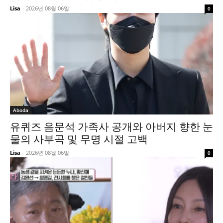
Lisa
-
2026년 08월 06일
0
Aboda
유퀴즈 음문석 가족사 공개와 아버지 향한 눈
물의 사부곡 및 무명 시절 고백
Lisa
-
2026년 08월 06일
0