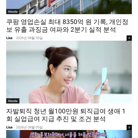
Aboda
쿠팡 영업손실 최대 8350억 원 기록, 개인정
보 유출 과징금 여파와 2분기 실적 분석
Lisa
-
2026년 08월 05일
0
Aboda
자발퇴직 청년 월100만원 퇴직급여 생애 1
회 실업급여 지급 추진 및 조건 분석
Lisa
-
2026년 08월 05일
0