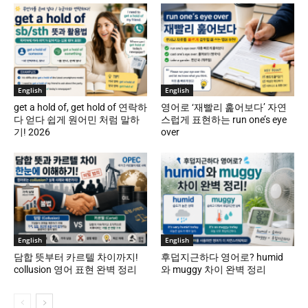
English
English
get a hold of, get hold of 연락하
영어로 ‘재빨리 훑어보다’ 자연
다 얻다 쉽게 원어민 처럼 말하
스럽게 표현하는 run one’s eye
기! 2026
over
English
English
담합 뜻부터 카르텔 차이까지!
후덥지근하다 영어로? humid
collusion 영어 표현 완벽 정리
와 muggy 차이 완벽 정리