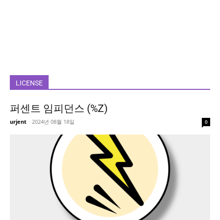
LICENSE
퍼센트 임피던스 (%Z)
urjent
-
2024년 08월 18일
0