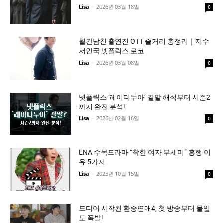
Lisa
-
2026년 03월 18일
0
월간남친 출연진 OTT 줄거리 총정리｜지수
서인국 넷플릭스 로코
Lisa
-
2026년 03월 08일
0
넷플릭스 ‘레이디두아’ 결말 해석부터 시즌2
까지 완전 분석!
Lisa
-
2026년 02월 16일
0
ENA 수목드라마 “착한 여자 부세미” 흥행 이
유 5가지
Lisa
-
2025년 10월 15일
0
드디어 시작된 환승연애4, 첫 방송부터 몰입
도 폭발!