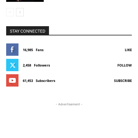
STAY CONNECTED
16,985
Fans
LIKE
2,458
Followers
FOLLOW
61,453
Subscribers
SUBSCRIBE
- Advertisement -