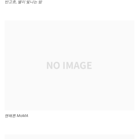
반고흐, 별이 빛나는 밤
맨해튼 MoMA