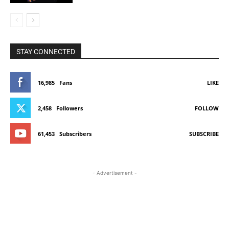
STAY CONNECTED
16,985
Fans
LIKE
2,458
Followers
FOLLOW
61,453
Subscribers
SUBSCRIBE
- Advertisement -