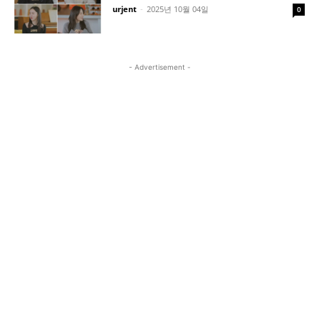
urjent
-
2025년 10월 04일
0
- Advertisement -