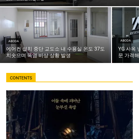
ABODA
ABODA
에어컨 설치 중단 교도소 내 수용실 온도 37도
YG 사옥
치솟으며 폭염 비상 상황 발생
문 가격해
CONTENTS