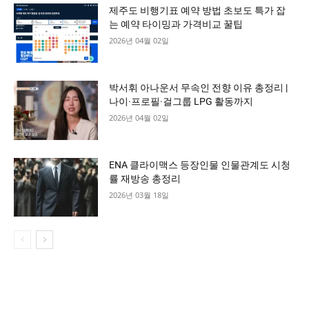
제주도 비행기표 예약 방법 초보도 특가 잡
는 예약 타이밍과 가격비교 꿀팁
2026년 04월 02일
박서휘 아나운서 무속인 전향 이유 총정리 |
나이·프로필·걸그룹 LPG 활동까지
2026년 04월 02일
ENA 클라이맥스 등장인물 인물관계도 시청
률 재방송 총정리
2026년 03월 18일