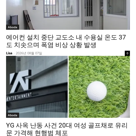
Aboda
에어컨 설치 중단 교도소 내 수용실 온도 37
도 치솟으며 폭염 비상 상황 발생
Lisa
-
2026년 08월 07일
0
Aboda
YG 사옥 난동 사건 20대 여성 골프채로 유리
문 가격해 현행범 체포