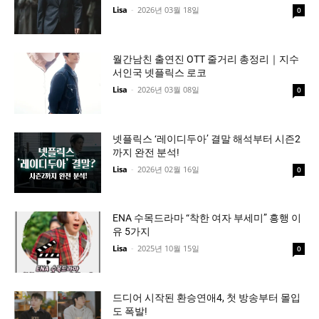
Lisa
-
2026년 03월 18일
0
월간남친 출연진 OTT 줄거리 총정리｜지수
서인국 넷플릭스 로코
Lisa
-
2026년 03월 08일
0
넷플릭스 ‘레이디두아’ 결말 해석부터 시즌2
까지 완전 분석!
Lisa
-
2026년 02월 16일
0
ENA 수목드라마 “착한 여자 부세미” 흥행 이
유 5가지
Lisa
-
2025년 10월 15일
0
드디어 시작된 환승연애4, 첫 방송부터 몰입
도 폭발!