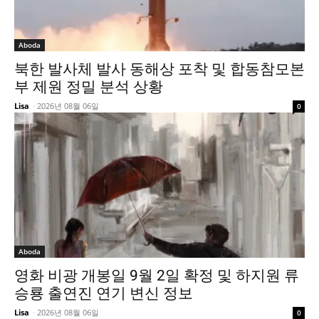
Aboda
북한 발사체 발사 동해상 포착 및 합동참모본
부 제원 정밀 분석 상황
Lisa
-
2026년 08월 06일
0
Aboda
영화 비광 개봉일 9월 2일 확정 및 하지원 류
승룡 출연진 연기 변신 정보
Lisa
-
2026년 08월 06일
0