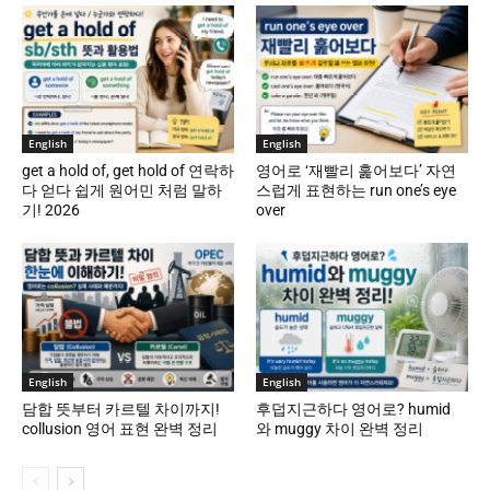
English
English
get a hold of, get hold of 연락하
영어로 ‘재빨리 훑어보다’ 자연
다 얻다 쉽게 원어민 처럼 말하
스럽게 표현하는 run one’s eye
기! 2026
over
English
English
담합 뜻부터 카르텔 차이까지!
후덥지근하다 영어로? humid
collusion 영어 표현 완벽 정리
와 muggy 차이 완벽 정리