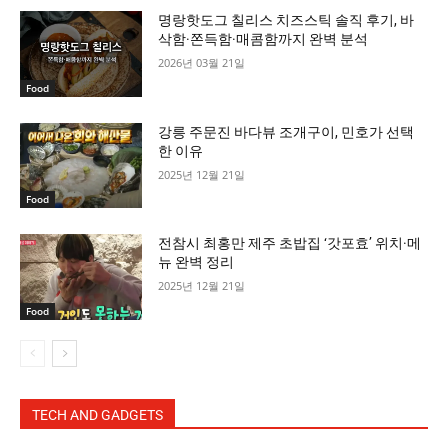
명랑핫도그 칠리스 치즈스틱 솔직 후기, 바
삭함·쫀득함·매콤함까지 완벽 분석
2026년 03월 21일
Food
강릉 주문진 바다뷰 조개구이, 민호가 선택
한 이유
2025년 12월 21일
Food
전참시 최홍만 제주 초밥집 ‘갓포효’ 위치·메
뉴 완벽 정리
2025년 12월 21일
Food
TECH AND GADGETS