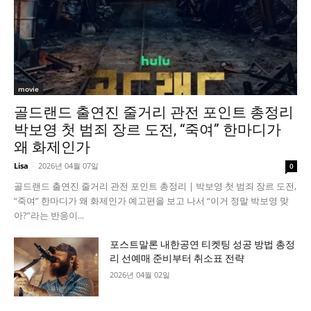
movie
골드랜드 출연진 줄거리 관전 포인트 총정리
박보영 첫 범죄 장르 도전, “죽여” 한마디가
왜 화제인가
Lisa
-
2026년 04월 07일
0
골드랜드 출연진 줄거리 관전 포인트 총정리 | 박보영 첫 범죄 장르 도전,
“죽여” 한마디가 왜 화제인가 예고편을 보고 나서 “이거 정말 박보영 맞
아?”라는 반응이...
포스트말론 내한공연 티켓팅 성공 방법 총정
리 선예매 준비부터 취소표 전략
2026년 04월 02일