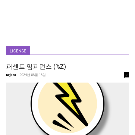
LICENSE
퍼센트 임피던스 (%Z)
urjent
-
2024년 08월 18일
0