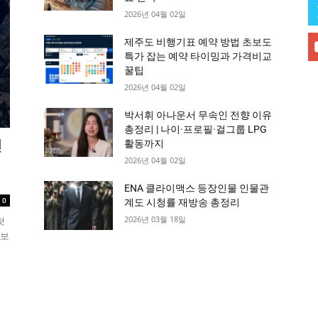
2026년 04월 02일
제주도 비행기표 예약 방법 초보도
특가 잡는 예약 타이밍과 가격비교
꿀팁
2026년 04월 02일
박서휘 아나운서 무속인 전향 이유
총정리 | 나이·프로필·걸그룹 LPG
인
활동까지
2026년 04월 02일
ENA 클라이맥스 등장인물 인물관
0
계도 시청률 재방송 총정리
2026년 03월 18일
첫
 보