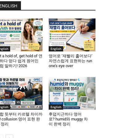
ENGLISH
nglish
English
t a hold of, get hold of 연
영어로 ‘재빨리 훑어보다’
하다 얻다 쉽게 원어민
자연스럽게 표현하는 run
럼 말하기! 2026
one’s eye over
nglish
English
합 뜻부터 카르텔 차이까
후덥지근하다 영어
! collusion 영어 표현 완
로? humid와 muggy 차
 정리
이 완벽 정리