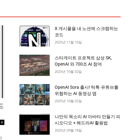
X 게시물을 내 노션에 스크랩하는
코드
2025년 11월 10일
스타게이트 프로젝트 삼성 SK,
OpenAI 와 700조 AI 참여
2025년 10월 02일
OpenAI Sora 출시! 틱톡·유튜브를
위협하는 AI 동영상 앱
2025년 10월 02일
드
나만의 목소리 AI 아바타 만들기 피
0
시오디오 + 헤드라AI 활용법
2025년 09월 18일
외
한