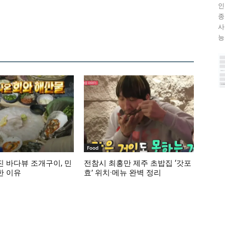
인
종
사
능이
Food
 바다뷰 조개구이, 민
전참시 최홍만 제주 초밥집 ‘갓포
한 이유
효’ 위치·메뉴 완벽 정리