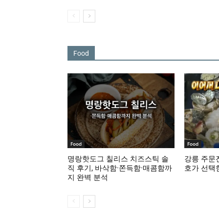
Food
Food
Food
명랑핫도그 칠리스 치즈스틱 솔
강릉 주문진
직 후기, 바삭함·쫀득함·매콤함까
호가 선택
지 완벽 분석