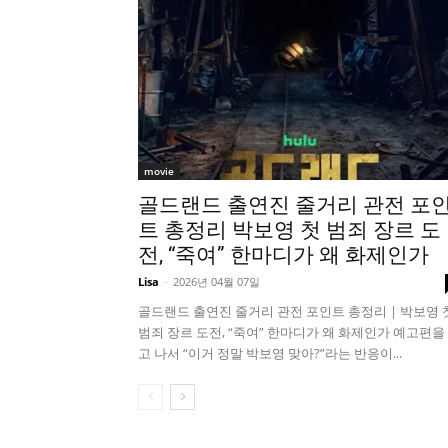
movie
골드랜드 출연진 줄거리 관전 포
트 총정리 박보영 첫 범죄 장르 도
전, “죽여” 한마디가 왜 화제인가
Lisa
-
2026년 04월 07일
골드랜드 출연진 줄거리 관전 포인트 총정리 | 박보영 
범죄 장르 도전, “죽여” 한마디가 왜 화제인가 예고편을
고 나서 “이거 정말 박보영 맞아?”라는 반응이...