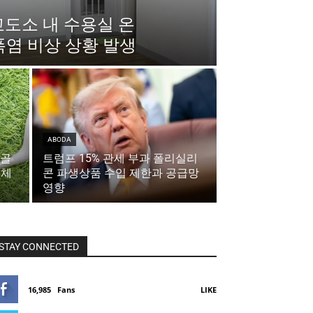
교도소 내 수용실 온
폭염 비상 상황 발생
ABODA
 골
트럼프 15% 관세 부과 폴리실리
 체
콘 파생상품 수입 제한과 공급망
영향
STAY CONNECTED
16,985
Fans
LIKE