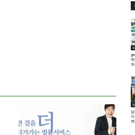
E
ge
락
처
E
담
지
벽