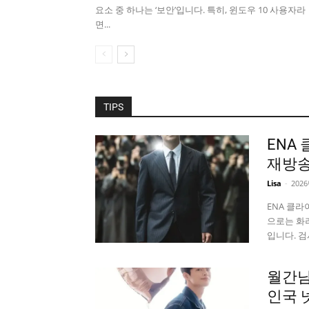
요소 중 하나는 ‘보안’입니다. 특히, 윈도우 10 사용자라
면...
TIPS
ENA
재방송
Lisa
-
202
ENA 클
으로는 화
입니다. 검사
월간남
인국 