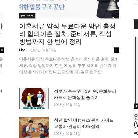
Wellfare
다
이혼서류 양식 무료다운 방법 총정
까
리 협의이혼 절차, 준비서류, 작성
방법까지 한 번에 정리
Lisa
-
2026년 04월 02일
0
0
유
이혼서류 양식 무료다운 방법 총정리 협의이혼 절차, 준비
저
서류, 작성 방법까지 한 번에 정리 부부 사이의 관계가 더
자
이상 유지되기 어렵다고 판단될 때, 결국 법적인...
신
정부가 주는 연 13만 원, 문화누리
카드로 문화생활 즐기기
2025년 10월 20일
A
리
청년 할인 여행패스 완벽 가이드
교통비·관광비 40% 절약!
ur
2025년 09월 25일