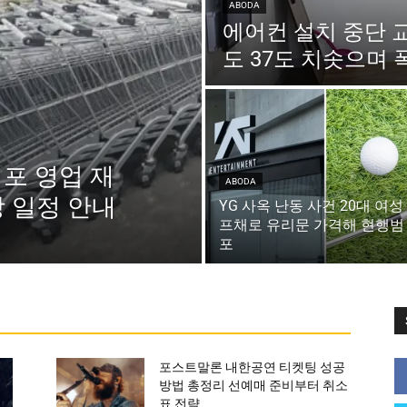
ABODA
에어컨 설치 중단 
도 37도 치솟으며 
점포 영업 재
ABODA
장 일정 안내
YG 사옥 난동 사건 20대 여성
프채로 유리문 가격해 현행범
포
포스트말론 내한공연 티켓팅 성공
방법 총정리 선예매 준비부터 취소
표 전략