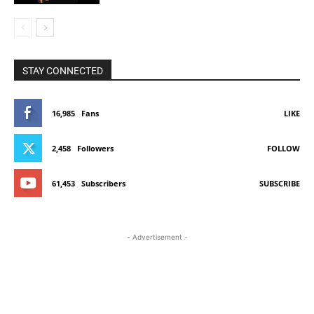
STAY CONNECTED
16,985
Fans
LIKE
2,458
Followers
FOLLOW
61,453
Subscribers
SUBSCRIBE
- Advertisement -