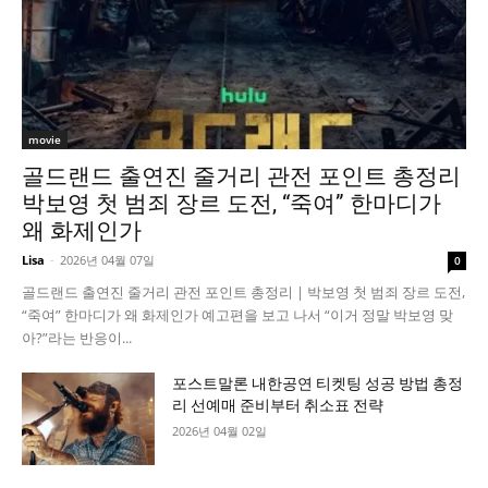
movie
골드랜드 출연진 줄거리 관전 포인트 총정리
박보영 첫 범죄 장르 도전, “죽여” 한마디가
왜 화제인가
Lisa
-
2026년 04월 07일
0
골드랜드 출연진 줄거리 관전 포인트 총정리 | 박보영 첫 범죄 장르 도전,
“죽여” 한마디가 왜 화제인가 예고편을 보고 나서 “이거 정말 박보영 맞
아?”라는 반응이...
포스트말론 내한공연 티켓팅 성공 방법 총정
리 선예매 준비부터 취소표 전략
2026년 04월 02일