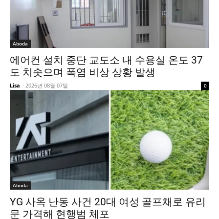
Aboda
에어컨 설치 중단 교도소 내 수용실 온도 37
도 치솟으며 폭염 비상 상황 발생
Lisa
-
2026년 08월 07일
0
Aboda
YG 사옥 난동 사건 20대 여성 골프채로 유리
문 가격해 현행범 체포