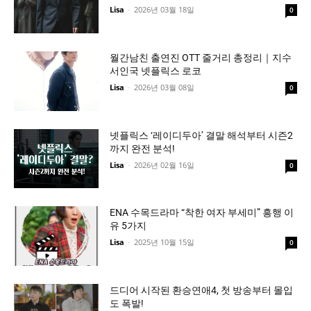
Lisa
-
2026년 03월 18일
0
월간남친 출연진 OTT 줄거리 총정리｜지수
서인국 넷플릭스 로코
Lisa
-
2026년 03월 08일
0
넷플릭스 ‘레이디두아’ 결말 해석부터 시즌2
까지 완전 분석!
Lisa
-
2026년 02월 16일
0
ENA 수목드라마 “착한 여자 부세미” 흥행 이
유 5가지
Lisa
-
2025년 10월 15일
0
드디어 시작된 환승연애4, 첫 방송부터 몰입
도 폭발!