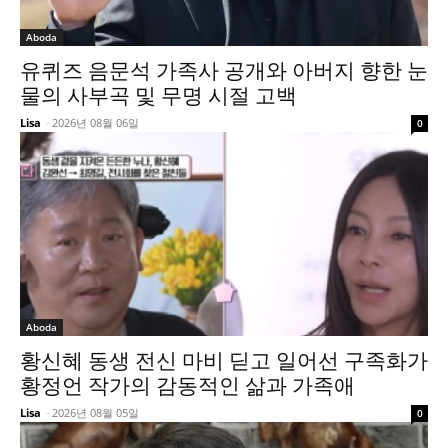
Aboda
유퀴즈 음문석 가족사 공개와 아버지 향한 눈
물의 사부곡 및 무명 시절 고백
Lisa
-
2026년 08월 06일
0
Aboda
황신혜 동생 전신 마비 딛고 일어선 구족화가
황정언 작가의 감동적인 삶과 가족애
Lisa
-
2026년 08월 05일
0