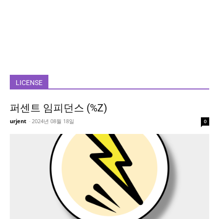
LICENSE
퍼센트 임피던스 (%Z)
urjent
-
2024년 08월 18일
0