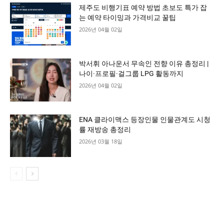
제주도 비행기표 예약 방법 초보도 특가 잡
는 예약 타이밍과 가격비교 꿀팁
2026년 04월 02일
박서휘 아나운서 무속인 전향 이유 총정리 |
나이·프로필·걸그룹 LPG 활동까지
2026년 04월 02일
ENA 클라이맥스 등장인물 인물관계도 시청
률 재방송 총정리
2026년 03월 18일