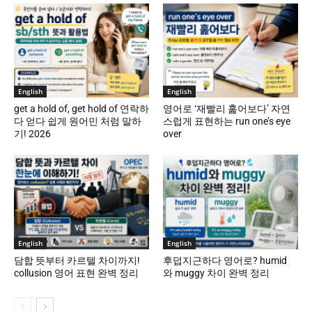
English
English
get a hold of, get hold of 연락하
영어로 ‘재빨리 훑어보다’ 자연
다 얻다 쉽게 원어민 처럼 말하
스럽게 표현하는 run one’s eye
기! 2026
over
English
English
담합 뜻부터 카르텔 차이까지!
후덥지근하다 영어로? humid
collusion 영어 표현 완벽 정리
와 muggy 차이 완벽 정리