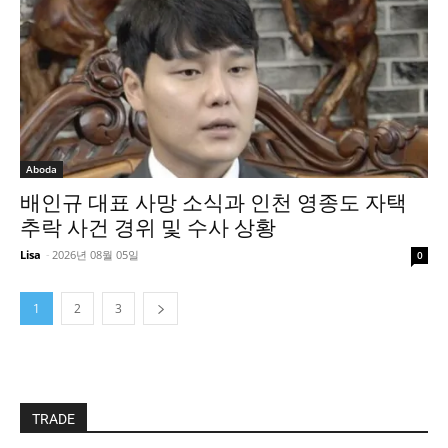
Aboda
배인규 대표 사망 소식과 인천 영종도 자택
추락 사건 경위 및 수사 상황
Lisa
-
2026년 08월 05일
0
1
2
3
TRADE