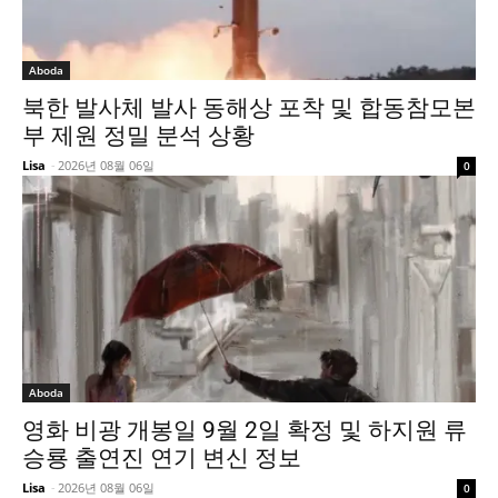
Aboda
북한 발사체 발사 동해상 포착 및 합동참모본
부 제원 정밀 분석 상황
Lisa
-
2026년 08월 06일
0
Aboda
영화 비광 개봉일 9월 2일 확정 및 하지원 류
승룡 출연진 연기 변신 정보
Lisa
-
2026년 08월 06일
0