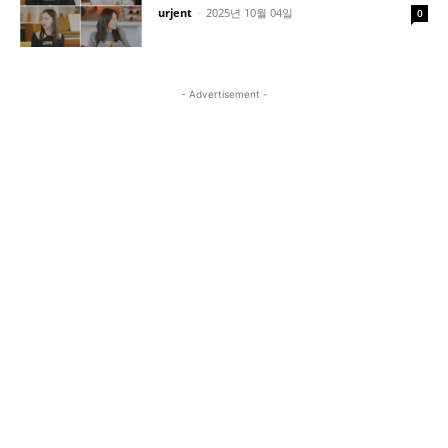
urjent
-
2025년 10월 04일
0
- Advertisement -