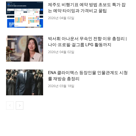
제주도 비행기표 예약 방법 초보도 특가 잡
는 예약 타이밍과 가격비교 꿀팁
2026년 04월 02일
박서휘 아나운서 무속인 전향 이유 총정리 |
나이·프로필·걸그룹 LPG 활동까지
2026년 04월 02일
ENA 클라이맥스 등장인물 인물관계도 시청
률 재방송 총정리
2026년 03월 18일