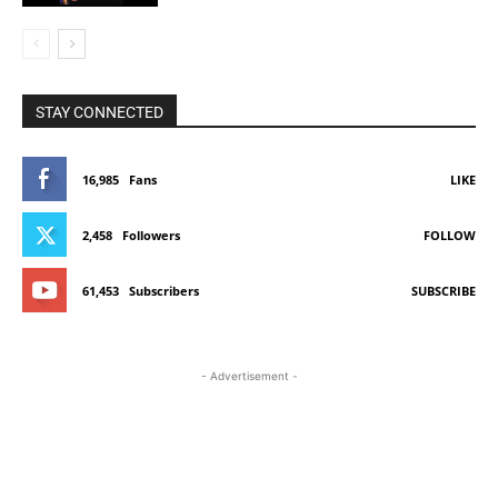
STAY CONNECTED
16,985
Fans
LIKE
2,458
Followers
FOLLOW
61,453
Subscribers
SUBSCRIBE
- Advertisement -