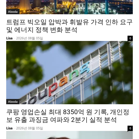
Aboda
트럼프 빅오일 압박과 휘발유 가격 인하 요구
및 에너지 정책 변화 분석
Lisa
-
2026년 08월 05일
0
Aboda
쿠팡 영업손실 최대 8350억 원 기록, 개인정
보 유출 과징금 여파와 2분기 실적 분석
Lisa
-
2026년 08월 05일
0