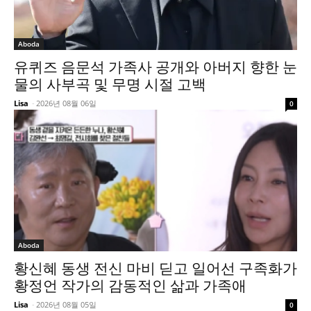
Aboda
유퀴즈 음문석 가족사 공개와 아버지 향한 눈
물의 사부곡 및 무명 시절 고백
Lisa
-
2026년 08월 06일
0
Aboda
황신혜 동생 전신 마비 딛고 일어선 구족화가
황정언 작가의 감동적인 삶과 가족애
Lisa
-
2026년 08월 05일
0