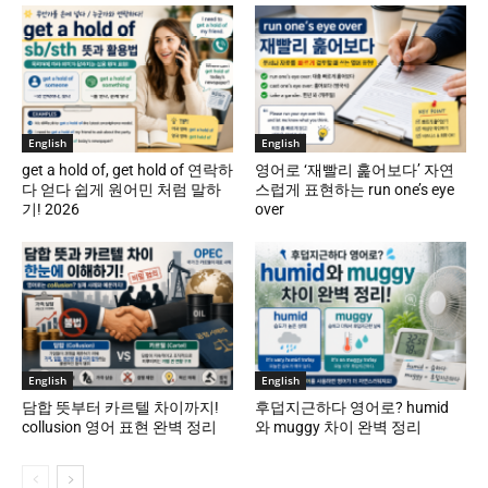
English
English
get a hold of, get hold of 연락하
영어로 ‘재빨리 훑어보다’ 자연
다 얻다 쉽게 원어민 처럼 말하
스럽게 표현하는 run one’s eye
기! 2026
over
English
English
담합 뜻부터 카르텔 차이까지!
후덥지근하다 영어로? humid
collusion 영어 표현 완벽 정리
와 muggy 차이 완벽 정리