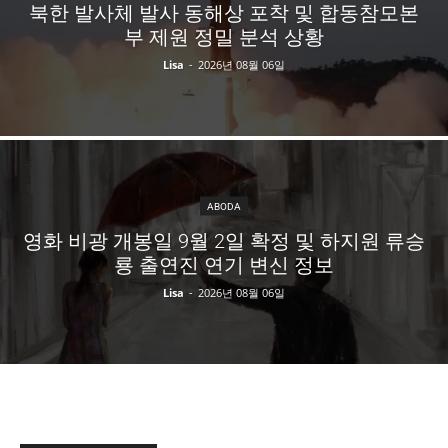
북한 발사체 발사 동해상 포착 및 합동참모본
부 제원 정밀 분석 상황
Lisa
-
2026년 08월 06일
ABODA
영화 비광 개봉일 9월 2일 확정 및 하지원 류승
룡 출연진 연기 변신 정보
Lisa
-
2026년 08월 06일