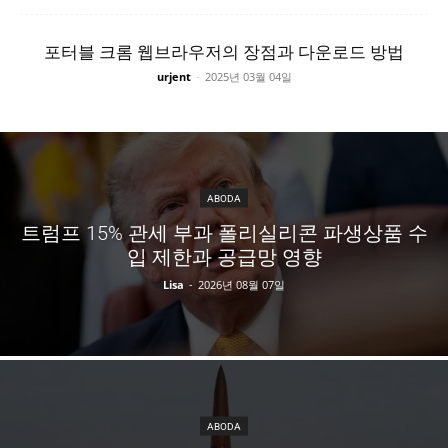
포터블 크롬 웹브라우저의 장점과 다운로드 방법
urjent
-
2025년 03월 04일
ABODA
트럼프 15% 관세 부과 폴리실리콘 파생상품 수
입 제한과 공급망 영향
Lisa
-
2026년 08월 07일
ABODA