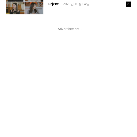
urjent
-
2025년 10월 04일
0
- Advertisement -