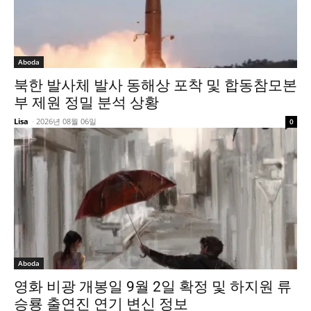
Aboda
북한 발사체 발사 동해상 포착 및 합동참모본
부 제원 정밀 분석 상황
Lisa
-
2026년 08월 06일
0
Aboda
영화 비광 개봉일 9월 2일 확정 및 하지원 류
승룡 출연진 연기 변신 정보