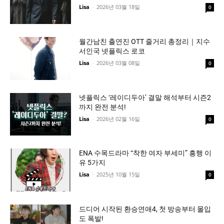
Lisa
-
2026년 03월 18일
0
월간남친 출연진 OTT 줄거리 총정리｜지수
서인국 넷플릭스 로코
Lisa
-
2026년 03월 08일
0
넷플릭스 ‘레이디두아’ 결말 해석부터 시즌2
까지 완전 분석!
Lisa
-
2026년 02월 16일
0
ENA 수목드라마 “착한 여자 부세미” 흥행 이
유 5가지
Lisa
-
2025년 10월 15일
0
드디어 시작된 환승연애4, 첫 방송부터 몰입
도 폭발!