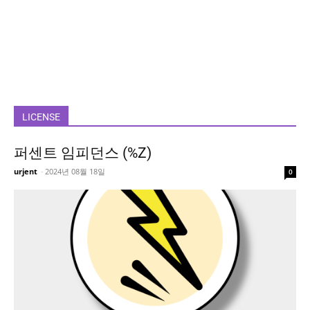
LICENSE
퍼센트 임피던스 (%Z)
urjent
-
2024년 08월 18일
0