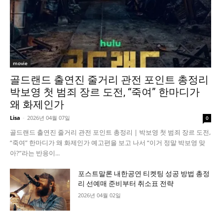
movie
골드랜드 출연진 줄거리 관전 포인트 총정리
박보영 첫 범죄 장르 도전, “죽여” 한마디가
왜 화제인가
Lisa
-
2026년 04월 07일
0
골드랜드 출연진 줄거리 관전 포인트 총정리 | 박보영 첫 범죄 장르 도전,
“죽여” 한마디가 왜 화제인가 예고편을 보고 나서 “이거 정말 박보영 맞
아?”라는 반응이...
포스트말론 내한공연 티켓팅 성공 방법 총정
리 선예매 준비부터 취소표 전략
2026년 04월 02일