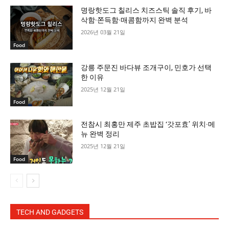
명랑핫도그 칠리스 치즈스틱 솔직 후기, 바
삭함·쫀득함·매콤함까지 완벽 분석
2026년 03월 21일
Food
강릉 주문진 바다뷰 조개구이, 민호가 선택
한 이유
2025년 12월 21일
Food
전참시 최홍만 제주 초밥집 ‘갓포효’ 위치·메
뉴 완벽 정리
2025년 12월 21일
Food
TECH AND GADGETS