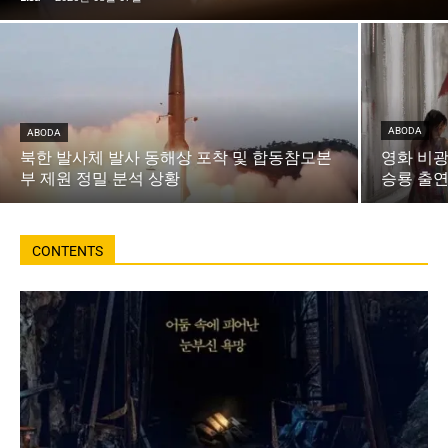
ABODA
ABODA
북한 발사체 발사 동해상 포착 및 합동참모본
영화 비광
부 제원 정밀 분석 상황
승룡 출연
CONTENTS