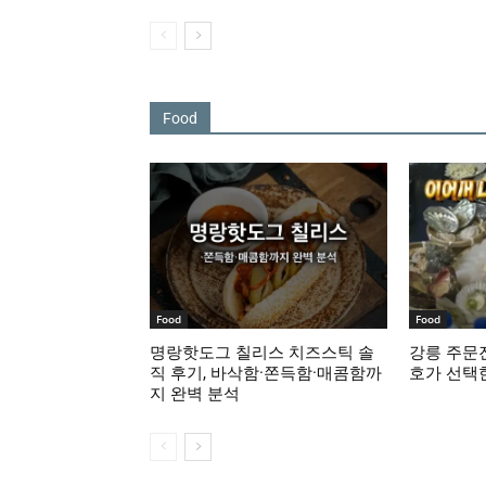
Food
Food
Food
명랑핫도그 칠리스 치즈스틱 솔
강릉 주문진
직 후기, 바삭함·쫀득함·매콤함까
호가 선택
지 완벽 분석