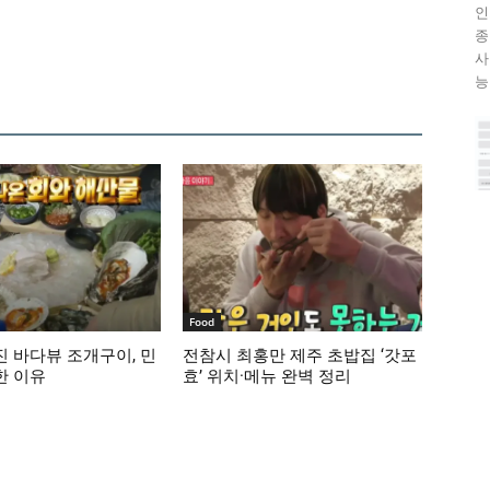
인
종
사
능이
Food
 바다뷰 조개구이, 민
전참시 최홍만 제주 초밥집 ‘갓포
한 이유
효’ 위치·메뉴 완벽 정리