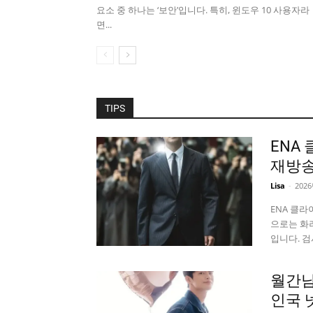
요소 중 하나는 ‘보안’입니다. 특히, 윈도우 10 사용자라
면...
TIPS
ENA
재방송
Lisa
-
202
ENA 클
으로는 화
입니다. 검사
월간남
인국 