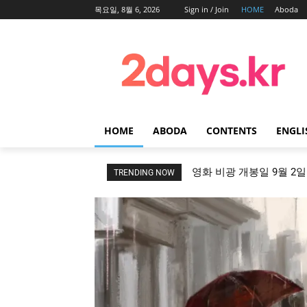
목요일, 8월 6, 2026
Sign in / Join
HOME
Aboda
HOME
ABODA
CONTENTS
ENGLI
영화 비광 개봉일 9월 2
TRENDING NOW