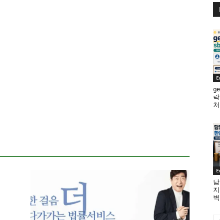
E
ge
락
처
E
담
지
벽