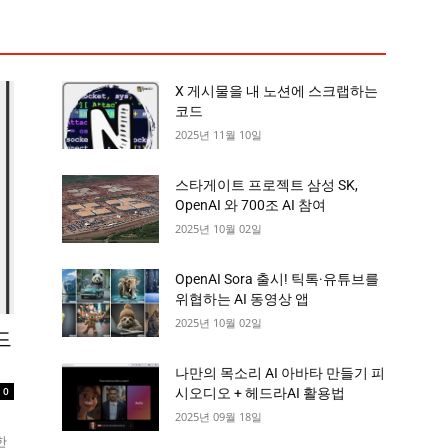
X 게시물을 내 노션에 스크랩하는
코드
2025년 11월 10일
스타게이트 프로젝트 삼성 SK,
OpenAI 와 700조 AI 참여
2025년 10월 02일
OpenAI Sora 출시! 틱톡·유튜브를
위협하는 AI 동영상 앱
2025년 10월 02일
드
나만의 목소리 AI 아바타 만들기 피
0
시오디오 + 헤드라AI 활용법
2025년 09월 18일
외
한