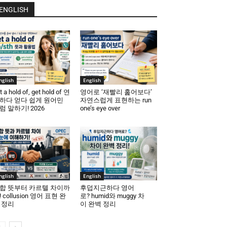
ENGLISH
nglish
English
t a hold of, get hold of 연
영어로 ‘재빨리 훑어보다’
하다 얻다 쉽게 원어민
자연스럽게 표현하는 run
럼 말하기! 2026
one’s eye over
nglish
English
합 뜻부터 카르텔 차이까
후덥지근하다 영어
! collusion 영어 표현 완
로? humid와 muggy 차
 정리
이 완벽 정리