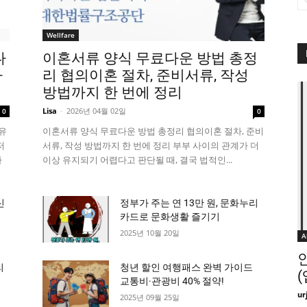
Wellfare
다
이혼서류 양식 무료다운 방법 총정
까
리 협의이혼 절차, 준비서류, 작성
방법까지 한 번에 정리
Lisa
-
2026년 04월 02일
0
0
유
이혼서류 양식 무료다운 방법 총정리 협의이혼 절차, 준비
저
서류, 작성 방법까지 한 번에 정리 부부 사이의 관계가 더
자
이상 유지되기 어렵다고 판단될 때, 결국 법적인...
신
정부가 주는 연 13만 원, 문화누리
카드로 문화생활 즐기기
2025년 10월 20일
A
리
청년 할인 여행패스 완벽 가이드
교통비·관광비 40% 절약!
ur
2025년 09월 25일