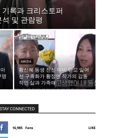
행 기록과 크리스토퍼
분석 및 관람평
ABODA
 아
황신혜 동생 전신 마비 딛고 일어
무명
선 구족화가 황정언 작가의 감동
적인 삶과 가족애
STAY CONNECTED
16,985
Fans
LIKE