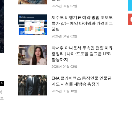
2026년 04월 02일
제주도 비행기표 예약 방법 초보도
특가 잡는 예약 타이밍과 가격비교
꿀팁
2026년 04월 02일
박서휘 아나운서 무속인 전향 이유
총정리 | 나이·프로필·걸그룹 LPG
인
활동까지
2026년 04월 02일
ENA 클라이맥스 등장인물 인물관
0
계도 시청률 재방송 총정리
2026년 03월 18일
첫
 보