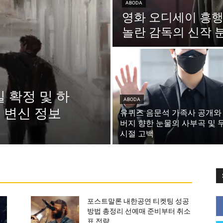
ABODA
영화 오디세이 흥
놀란 감독의 신작 
일 확정 및 하
ABODA
 변신 정보
유퀴즈 음문석 가족사 공개와
버지 향한 눈물의 사부곡 및 
시절 고백
포스트말론 내한공연 티켓팅 성공
방법 총정리 선예매 준비부터 취소
표 전략