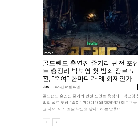
movie
골드랜드 출연진 줄거리 관전 포
트 총정리 박보영 첫 범죄 장르 도
전, “죽여” 한마디가 왜 화제인가
Lisa
-
2026년 04월 07일
골드랜드 출연진 줄거리 관전 포인트 총정리 | 박보영 
범죄 장르 도전, “죽여” 한마디가 왜 화제인가 예고편을
고 나서 “이거 정말 박보영 맞아?”라는 반응이...