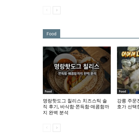
Food
Food
Food
명랑핫도그 칠리스 치즈스틱 솔
강릉 주문진
직 후기, 바삭함·쫀득함·매콤함까
호가 선택
지 완벽 분석