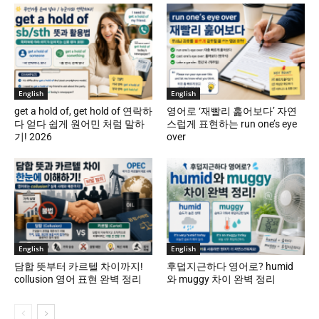
English
English
get a hold of, get hold of 연락하
영어로 ‘재빨리 훑어보다’ 자연
다 얻다 쉽게 원어민 처럼 말하
스럽게 표현하는 run one’s eye
기! 2026
over
English
English
담합 뜻부터 카르텔 차이까지!
후덥지근하다 영어로? humid
collusion 영어 표현 완벽 정리
와 muggy 차이 완벽 정리