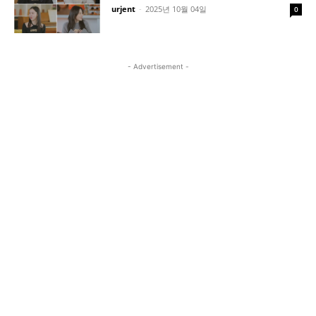
urjent
-
2025년 10월 04일
0
- Advertisement -