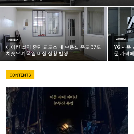
ABODA
ABODA
에어컨 설치 중단 교도소 내 수용실 온도 37도
YG 사옥
치솟으며 폭염 비상 상황 발생
문 가격해
CONTENTS