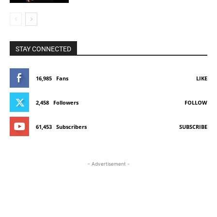
STAY CONNECTED
16,985
Fans
LIKE
2,458
Followers
FOLLOW
61,453
Subscribers
SUBSCRIBE
- Advertisement -