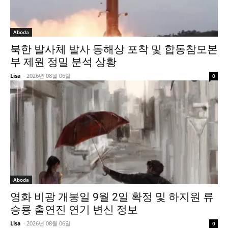
Aboda
북한 발사체 발사 동해상 포착 및 합동참모본
부 제원 정밀 분석 상황
Lisa
-
2026년 08월 06일
0
Aboda
영화 비광 개봉일 9월 2일 확정 및 하지원 류
승룡 출연진 연기 변신 정보
Lisa
-
2026년 08월 06일
0