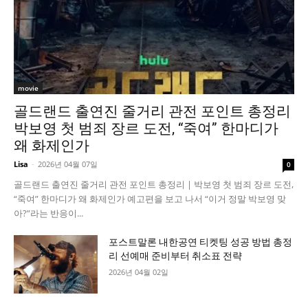
movie
골드랜드 출연진 줄거리 관전 포인트 총정리
박보영 첫 범죄 장르 도전, “죽여” 한마디가
왜 화제인가
Lisa
-
2026년 04월 07일
0
골드랜드 출연진 줄거리 관전 포인트 총정리 | 박보영 첫 범죄 장르 도전,
“죽여” 한마디가 왜 화제인가 예고편을 보고 나서 “이거 정말 박보영 맞
아?”라는 반응이...
포스트말론 내한공연 티켓팅 성공 방법 총정
리 선예매 준비부터 취소표 전략
2026년 04월 02일