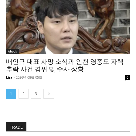
Aboda
배인규 대표 사망 소식과 인천 영종도 자택
추락 사건 경위 및 수사 상황
Lisa
-
2026년 08월 05일
0
1
2
3
TRADE