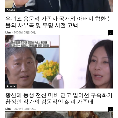
Aboda
유퀴즈 음문석 가족사 공개와 아버지 향한 눈
물의 사부곡 및 무명 시절 고백
Lisa
-
2026년 08월 06일
0
Aboda
황신혜 동생 전신 마비 딛고 일어선 구족화가
황정언 작가의 감동적인 삶과 가족애
Lisa
-
2026년 08월 05일
0