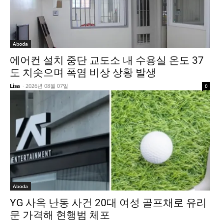
Aboda
에어컨 설치 중단 교도소 내 수용실 온도 37
도 치솟으며 폭염 비상 상황 발생
Lisa
-
2026년 08월 07일
0
Aboda
YG 사옥 난동 사건 20대 여성 골프채로 유리
문 가격해 현행범 체포