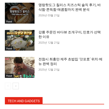
명랑핫도그 칠리스 치즈스틱 솔직 후기, 바
삭함·쫀득함·매콤함까지 완벽 분석
2026년 03월 21일
Food
강릉 주문진 바다뷰 조개구이, 민호가 선택
한 이유
2025년 12월 21일
Food
전참시 최홍만 제주 초밥집 ‘갓포효’ 위치·메
뉴 완벽 정리
2025년 12월 21일
Food
TECH AND GADGETS