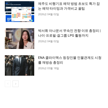
제주도 비행기표 예약 방법 초보도 특가 잡
는 예약 타이밍과 가격비교 꿀팁
2026년 04월 02일
박서휘 아나운서 무속인 전향 이유 총정리 |
나이·프로필·걸그룹 LPG 활동까지
2026년 04월 02일
ENA 클라이맥스 등장인물 인물관계도 시청
률 재방송 총정리
2026년 03월 18일