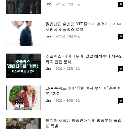
Lisa
-
2026년 03월 18일
0
월간남친 출연진 OTT 줄거리 총정리｜지수
서인국 넷플릭스 로코
Lisa
-
2026년 03월 08일
0
넷플릭스 ‘레이디두아’ 결말 해석부터 시즌2
까지 완전 분석!
Lisa
-
2026년 02월 16일
0
ENA 수목드라마 “착한 여자 부세미” 흥행 이
유 5가지
Lisa
-
2025년 10월 15일
0
드디어 시작된 환승연애4, 첫 방송부터 몰입
도 폭발!