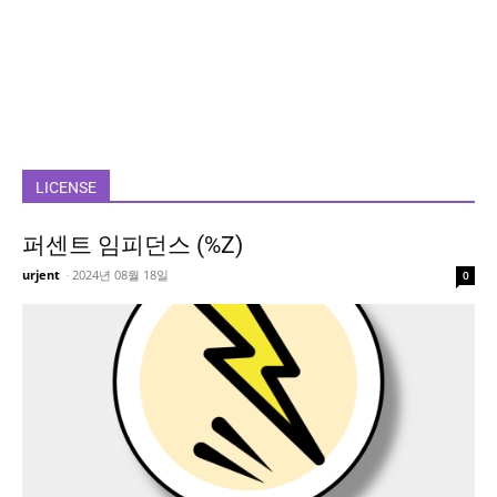
LICENSE
퍼센트 임피던스 (%Z)
urjent
-
2024년 08월 18일
0