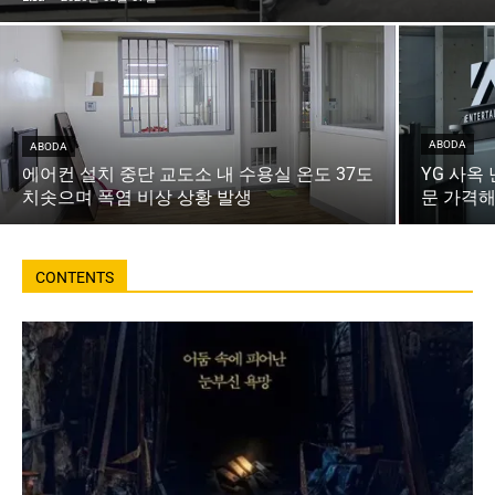
ABODA
ABODA
에어컨 설치 중단 교도소 내 수용실 온도 37도
YG 사옥
치솟으며 폭염 비상 상황 발생
문 가격해
CONTENTS