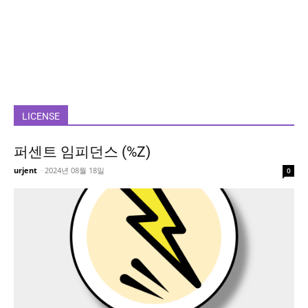
LICENSE
퍼센트 임피던스 (%Z)
urjent
-
2024년 08월 18일
0