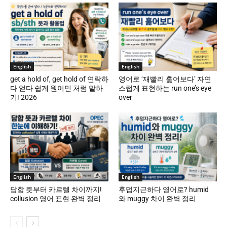
English
English
get a hold of, get hold of 연락하
영어로 ‘재빨리 훑어보다’ 자연
다 얻다 쉽게 원어민 처럼 말하
스럽게 표현하는 run one’s eye
기! 2026
over
English
English
담합 뜻부터 카르텔 차이까지!
후덥지근하다 영어로? humid
collusion 영어 표현 완벽 정리
와 muggy 차이 완벽 정리