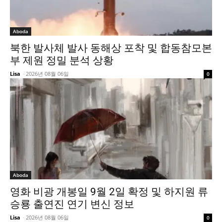
Aboda
북한 발사체 발사 동해상 포착 및 합동참모본
부 제원 정밀 분석 상황
Lisa
-
2026년 08월 06일
0
Aboda
영화 비광 개봉일 9월 2일 확정 및 하지원 류
승룡 출연진 연기 변신 정보
Lisa
-
2026년 08월 06일
0