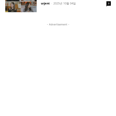
urjent
-
2025년 10월 04일
0
- Advertisement -