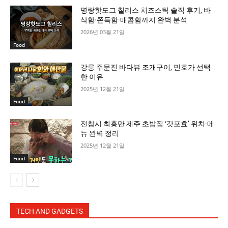
명랑핫도그 칠리스 치즈스틱 솔직 후기, 바
삭함·쫀득함·매콤함까지 완벽 분석
2026년 03월 21일
Food
강릉 주문진 바다뷰 조개구이, 민호가 선택
한 이유
2025년 12월 21일
Food
전참시 최홍만 제주 초밥집 ‘갓포효’ 위치·메
뉴 완벽 정리
2025년 12월 21일
Food
TECH AND GADGETS