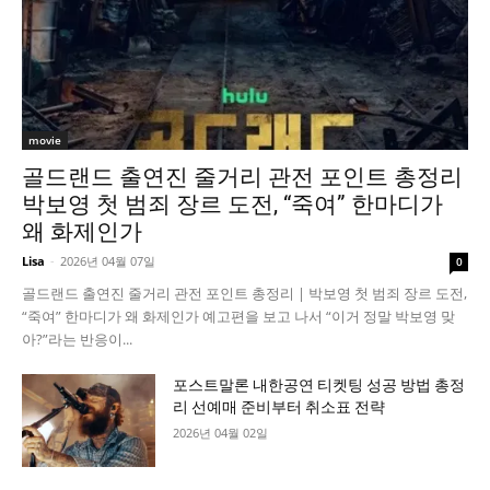
movie
골드랜드 출연진 줄거리 관전 포인트 총정리
박보영 첫 범죄 장르 도전, “죽여” 한마디가
왜 화제인가
Lisa
-
2026년 04월 07일
0
골드랜드 출연진 줄거리 관전 포인트 총정리 | 박보영 첫 범죄 장르 도전,
“죽여” 한마디가 왜 화제인가 예고편을 보고 나서 “이거 정말 박보영 맞
아?”라는 반응이...
포스트말론 내한공연 티켓팅 성공 방법 총정
리 선예매 준비부터 취소표 전략
2026년 04월 02일