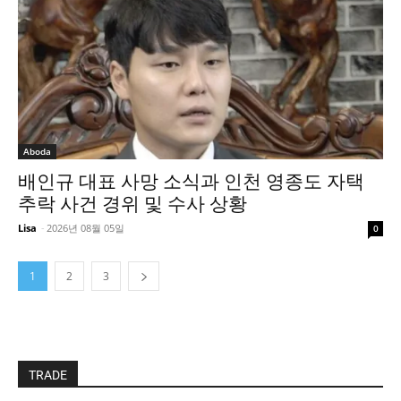
Aboda
배인규 대표 사망 소식과 인천 영종도 자택
추락 사건 경위 및 수사 상황
Lisa
-
2026년 08월 05일
0
1
2
3
TRADE