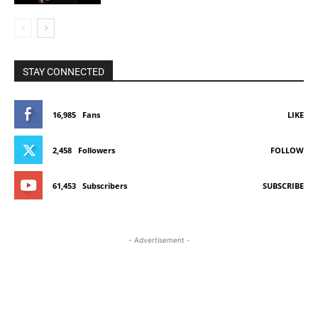
STAY CONNECTED
16,985
Fans
LIKE
2,458
Followers
FOLLOW
61,453
Subscribers
SUBSCRIBE
- Advertisement -