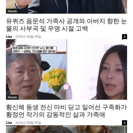
Aboda
유퀴즈 음문석 가족사 공개와 아버지 향한 눈
물의 사부곡 및 무명 시절 고백
Lisa
-
2026년 08월 06일
0
Aboda
황신혜 동생 전신 마비 딛고 일어선 구족화가
황정언 작가의 감동적인 삶과 가족애
Lisa
-
2026년 08월 05일
0