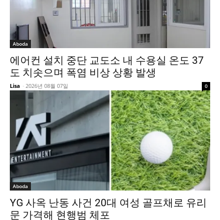
Aboda
에어컨 설치 중단 교도소 내 수용실 온도 37
도 치솟으며 폭염 비상 상황 발생
Lisa
-
2026년 08월 07일
0
Aboda
YG 사옥 난동 사건 20대 여성 골프채로 유리
문 가격해 현행범 체포