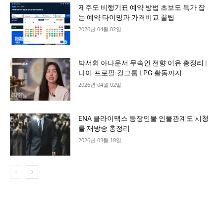
제주도 비행기표 예약 방법 초보도 특가 잡
는 예약 타이밍과 가격비교 꿀팁
2026년 04월 02일
박서휘 아나운서 무속인 전향 이유 총정리 |
나이·프로필·걸그룹 LPG 활동까지
2026년 04월 02일
ENA 클라이맥스 등장인물 인물관계도 시청
률 재방송 총정리
2026년 03월 18일