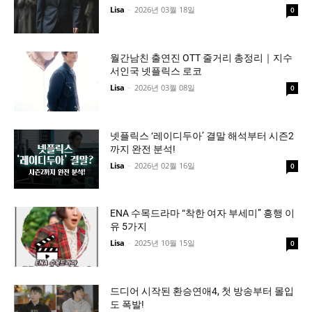
Lisa
-
2026년 03월 18일
0
월간남친 출연진 OTT 줄거리 총정리｜지수
서인국 넷플릭스 로코
Lisa
-
2026년 03월 08일
0
넷플릭스 ‘레이디두아’ 결말 해석부터 시즌2
까지 완전 분석!
Lisa
-
2026년 02월 16일
0
ENA 수목드라마 “착한 여자 부세미” 흥행 이
유 5가지
Lisa
-
2025년 10월 15일
0
드디어 시작된 환승연애4, 첫 방송부터 몰입
도 폭발!