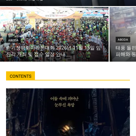
ABODA
ABODA
손기정평화마라톤대회 2026년 11월 15일 임
태풍 돌핀
진각 개최 및 접수 일정 안내
피해와 동
CONTENTS