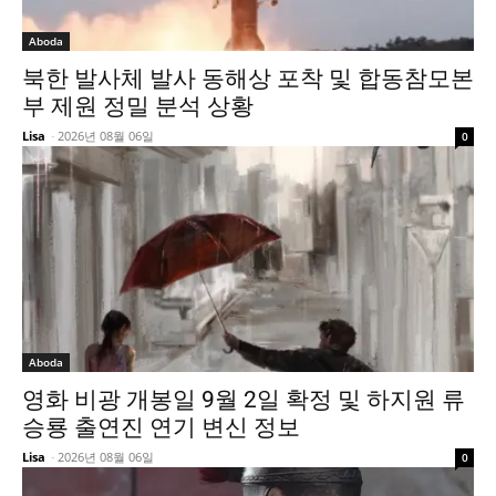
Aboda
북한 발사체 발사 동해상 포착 및 합동참모본
부 제원 정밀 분석 상황
Lisa
-
2026년 08월 06일
0
Aboda
영화 비광 개봉일 9월 2일 확정 및 하지원 류
승룡 출연진 연기 변신 정보
Lisa
-
2026년 08월 06일
0