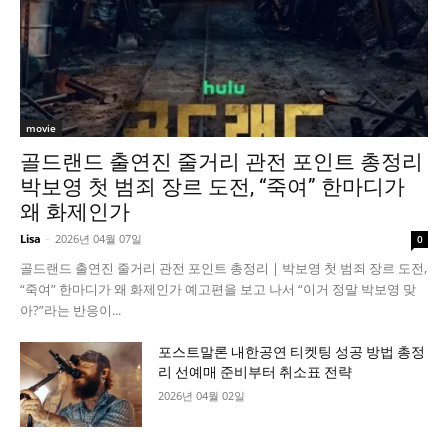
movie
골드랜드 출연진 줄거리 관전 포인트 총정리
박보영 첫 범죄 장르 도전, “죽여” 한마디가
왜 화제인가
Lisa
-
2026년 04월 07일
0
골드랜드 출연진 줄거리 관전 포인트 총정리 | 박보영 첫 범죄 장르 도전,
“죽여” 한마디가 왜 화제인가 예고편을 보고 나서 “이거 정말 박보영 맞
아?”라는 반응이...
포스트말론 내한공연 티켓팅 성공 방법 총정
리 선예매 준비부터 취소표 전략
2026년 04월 02일