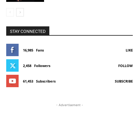
STAY CONNECTED
16,985
Fans
LIKE
2,458
Followers
FOLLOW
61,453
Subscribers
SUBSCRIBE
- Advertisement -