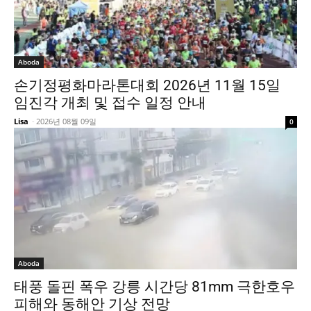
Aboda
손기정평화마라톤대회 2026년 11월 15일
임진각 개최 및 접수 일정 안내
Lisa
-
2026년 08월 09일
0
Aboda
태풍 돌핀 폭우 강릉 시간당 81mm 극한호우
피해와 동해안 기상 전망