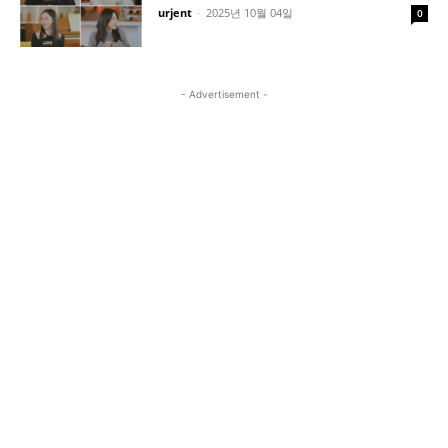
urjent
-
2025년 10월 04일
0
- Advertisement -