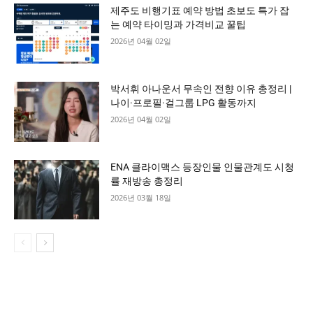
제주도 비행기표 예약 방법 초보도 특가 잡
는 예약 타이밍과 가격비교 꿀팁
2026년 04월 02일
박서휘 아나운서 무속인 전향 이유 총정리 |
나이·프로필·걸그룹 LPG 활동까지
2026년 04월 02일
ENA 클라이맥스 등장인물 인물관계도 시청
률 재방송 총정리
2026년 03월 18일