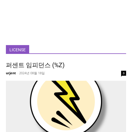
LICENSE
퍼센트 임피던스 (%Z)
urjent
-
2024년 08월 18일
0