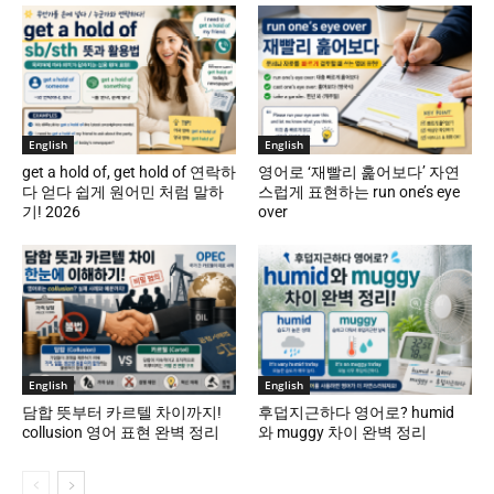
English
English
get a hold of, get hold of 연락하
영어로 ‘재빨리 훑어보다’ 자연
다 얻다 쉽게 원어민 처럼 말하
스럽게 표현하는 run one’s eye
기! 2026
over
English
English
담합 뜻부터 카르텔 차이까지!
후덥지근하다 영어로? humid
collusion 영어 표현 완벽 정리
와 muggy 차이 완벽 정리