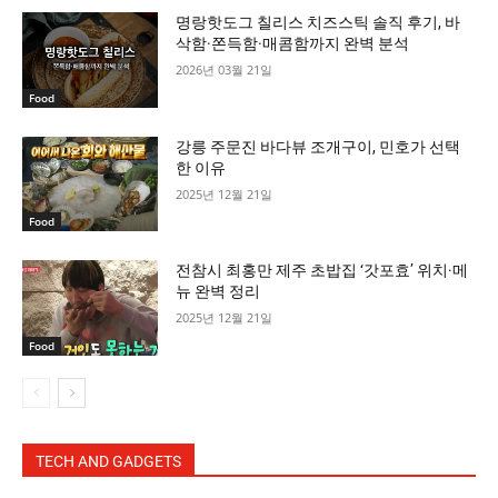
명랑핫도그 칠리스 치즈스틱 솔직 후기, 바
삭함·쫀득함·매콤함까지 완벽 분석
2026년 03월 21일
Food
강릉 주문진 바다뷰 조개구이, 민호가 선택
한 이유
2025년 12월 21일
Food
전참시 최홍만 제주 초밥집 ‘갓포효’ 위치·메
뉴 완벽 정리
2025년 12월 21일
Food
TECH AND GADGETS