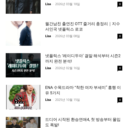
Lisa
-
2026년 03월 18일
0
월간남친 출연진 OTT 줄거리 총정리｜지수
서인국 넷플릭스 로코
Lisa
-
2026년 03월 08일
0
넷플릭스 ‘레이디두아’ 결말 해석부터 시즌2
까지 완전 분석!
Lisa
-
2026년 02월 16일
0
ENA 수목드라마 “착한 여자 부세미” 흥행 이
유 5가지
Lisa
-
2025년 10월 15일
0
드디어 시작된 환승연애4, 첫 방송부터 몰입
도 폭발!