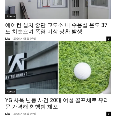
Aboda
에어컨 설치 중단 교도소 내 수용실 온도 37
도 치솟으며 폭염 비상 상황 발생
Lisa
-
2026년 08월 07일
0
Aboda
YG 사옥 난동 사건 20대 여성 골프채로 유리
문 가격해 현행범 체포
Lisa
-
2026년 08월 07일
0