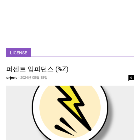
LICENSE
퍼센트 임피던스 (%Z)
urjent
-
2024년 08월 18일
0