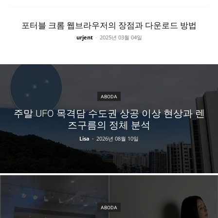
포터블 크롬 웹브라우저의 장점과 다운로드 방법
urjent
-
2025년 03월 04일
ABODA
주말 UFO 목격담 수도권 상공 이상 현상과 렌
즈구름의 정체 분석
Lisa
-
2026년 08월 10일
ABODA