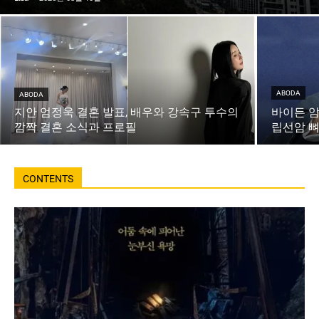
ABODA
ABODA
지안 엄정욱 결혼 발표, 배우와 강속구 투수의
바이든 암
깜짝 결혼 소식과 프로필
립선암 뼈
CONTENTS