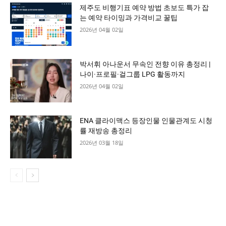
제주도 비행기표 예약 방법 초보도 특가 잡
는 예약 타이밍과 가격비교 꿀팁
2026년 04월 02일
박서휘 아나운서 무속인 전향 이유 총정리 |
나이·프로필·걸그룹 LPG 활동까지
2026년 04월 02일
ENA 클라이맥스 등장인물 인물관계도 시청
률 재방송 총정리
2026년 03월 18일