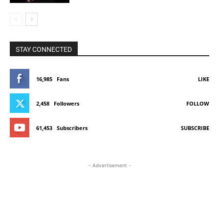
STAY CONNECTED
16,985
Fans
LIKE
2,458
Followers
FOLLOW
61,453
Subscribers
SUBSCRIBE
- Advertisement -