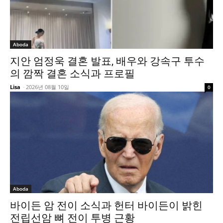
Aboda
지안 엄정욱 결혼 발표, 배우와 강속구 투수
의 깜짝 결혼 소식과 프로필
Lisa
-
2026년 08월 10일
0
Aboda
바이든 암 전이 소식과 헌터 바이든이 밝힌
전립선암 뼈 전이 투병 근황