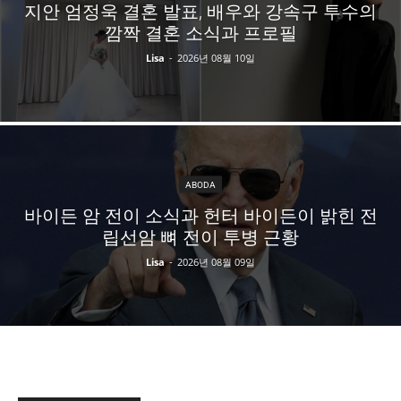
지안 엄정욱 결혼 발표, 배우와 강속구 투수의
깜짝 결혼 소식과 프로필
Lisa
-
2026년 08월 10일
ABODA
바이든 암 전이 소식과 헌터 바이든이 밝힌 전
립선암 뼈 전이 투병 근황
Lisa
-
2026년 08월 09일