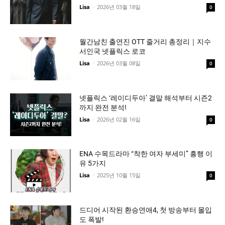
Lisa
-
2026년 03월 18일
0
월간남친 출연진 OTT 줄거리 총정리｜지수
서인국 넷플릭스 로코
Lisa
-
2026년 03월 08일
0
넷플릭스 ‘레이디두아’ 결말 해석부터 시즌2
까지 완전 분석!
Lisa
-
2026년 02월 16일
0
ENA 수목드라마 “착한 여자 부세미” 흥행 이
유 5가지
Lisa
-
2025년 10월 15일
0
드디어 시작된 환승연애4, 첫 방송부터 몰입
도 폭발!