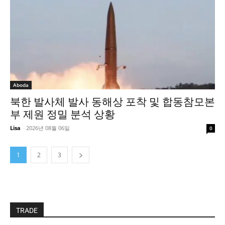
Aboda
북한 발사체 발사 동해상 포착 및 합동참모본
부 제원 정밀 분석 상황
Lisa
-
2026년 08월 06일
0
1
2
3
TRADE