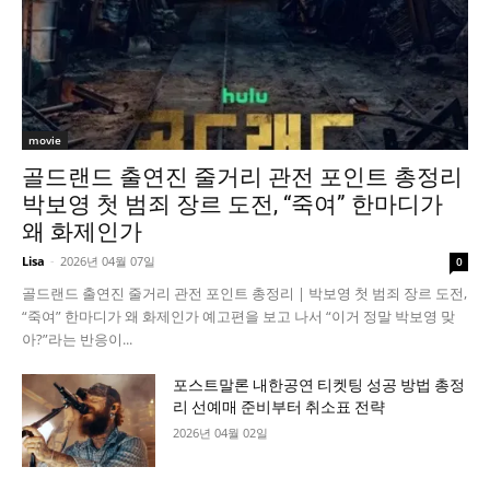
movie
골드랜드 출연진 줄거리 관전 포인트 총정리
박보영 첫 범죄 장르 도전, “죽여” 한마디가
왜 화제인가
Lisa
-
2026년 04월 07일
0
골드랜드 출연진 줄거리 관전 포인트 총정리 | 박보영 첫 범죄 장르 도전,
“죽여” 한마디가 왜 화제인가 예고편을 보고 나서 “이거 정말 박보영 맞
아?”라는 반응이...
포스트말론 내한공연 티켓팅 성공 방법 총정
리 선예매 준비부터 취소표 전략
2026년 04월 02일