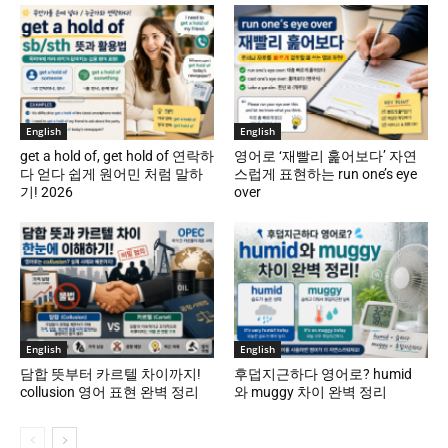
English
English
get a hold of, get hold of 연락하
영어로 ‘재빨리 훑어보다’ 자연
다 얻다 쉽게 원어민 처럼 말하
스럽게 표현하는 run one’s eye
기! 2026
over
English
English
담합 뜻부터 카르텔 차이까지!
후덥지근하다 영어로? humid
collusion 영어 표현 완벽 정리
와 muggy 차이 완벽 정리