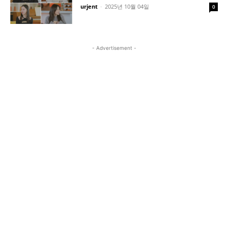
urjent
-
2025년 10월 04일
0
- Advertisement -