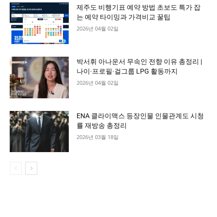
제주도 비행기표 예약 방법 초보도 특가 잡
는 예약 타이밍과 가격비교 꿀팁
2026년 04월 02일
박서휘 아나운서 무속인 전향 이유 총정리 |
나이·프로필·걸그룹 LPG 활동까지
2026년 04월 02일
ENA 클라이맥스 등장인물 인물관계도 시청
률 재방송 총정리
2026년 03월 18일