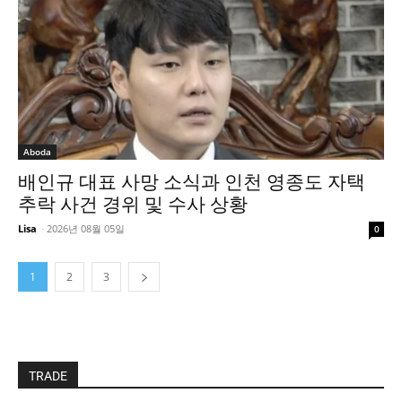
Aboda
배인규 대표 사망 소식과 인천 영종도 자택
추락 사건 경위 및 수사 상황
Lisa
-
2026년 08월 05일
0
1
2
3
TRADE