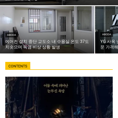
ABODA
ABODA
에어컨 설치 중단 교도소 내 수용실 온도 37도
YG 사옥
치솟으며 폭염 비상 상황 발생
문 가격해
CONTENTS