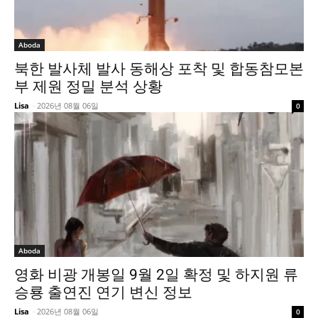
Aboda
북한 발사체 발사 동해상 포착 및 합동참모본
부 제원 정밀 분석 상황
Lisa
-
2026년 08월 06일
0
Aboda
영화 비광 개봉일 9월 2일 확정 및 하지원 류
승룡 출연진 연기 변신 정보
Lisa
-
2026년 08월 06일
0