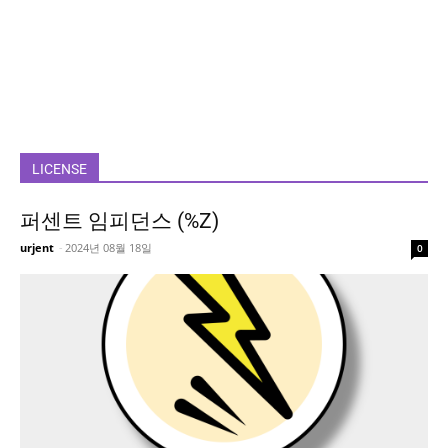
LICENSE
퍼센트 임피던스 (%Z)
urjent
-
2024년 08월 18일
0