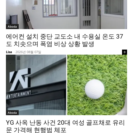
Aboda
에어컨 설치 중단 교도소 내 수용실 온도 37
도 치솟으며 폭염 비상 상황 발생
Lisa
-
2026년 08월 07일
0
Aboda
YG 사옥 난동 사건 20대 여성 골프채로 유리
문 가격해 현행범 체포