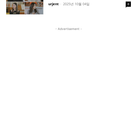
urjent
-
2025년 10월 04일
0
- Advertisement -