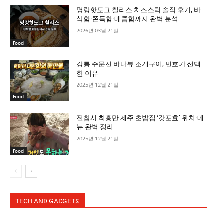
명랑핫도그 칠리스 치즈스틱 솔직 후기, 바
삭함·쫀득함·매콤함까지 완벽 분석
2026년 03월 21일
Food
강릉 주문진 바다뷰 조개구이, 민호가 선택
한 이유
2025년 12월 21일
Food
전참시 최홍만 제주 초밥집 ‘갓포효’ 위치·메
뉴 완벽 정리
2025년 12월 21일
Food
TECH AND GADGETS