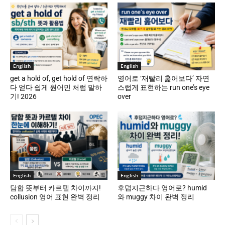
English
English
get a hold of, get hold of 연락하
영어로 ‘재빨리 훑어보다’ 자연
다 얻다 쉽게 원어민 처럼 말하
스럽게 표현하는 run one’s eye
기! 2026
over
English
English
담합 뜻부터 카르텔 차이까지!
후덥지근하다 영어로? humid
collusion 영어 표현 완벽 정리
와 muggy 차이 완벽 정리