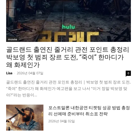
movie
골드랜드 출연진 줄거리 관전 포인트 총정리
박보영 첫 범죄 장르 도전, “죽여” 한마디가
왜 화제인가
Lisa
-
2026년 04월 07일
0
골드랜드 출연진 줄거리 관전 포인트 총정리 | 박보영 첫 범죄 장르 도전,
“죽여” 한마디가 왜 화제인가 예고편을 보고 나서 “이거 정말 박보영 맞
아?”라는 반응이...
포스트말론 내한공연 티켓팅 성공 방법 총정
리 선예매 준비부터 취소표 전략
2026년 04월 02일