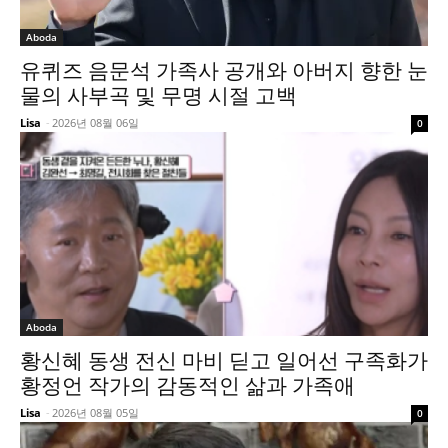
Aboda
유퀴즈 음문석 가족사 공개와 아버지 향한 눈
물의 사부곡 및 무명 시절 고백
Lisa
-
2026년 08월 06일
0
Aboda
황신혜 동생 전신 마비 딛고 일어선 구족화가
황정언 작가의 감동적인 삶과 가족애
Lisa
-
2026년 08월 05일
0