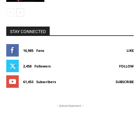
STAY CONNECTED
16,985
Fans
LIKE
2,458
Followers
FOLLOW
61,453
Subscribers
SUBSCRIBE
- Advertisement -