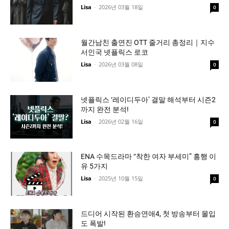
Lisa
-
2026년 03월 18일
0
월간남친 출연진 OTT 줄거리 총정리｜지수
서인국 넷플릭스 로코
Lisa
-
2026년 03월 08일
0
넷플릭스 ‘레이디두아’ 결말 해석부터 시즌2
까지 완전 분석!
Lisa
-
2026년 02월 16일
0
ENA 수목드라마 “착한 여자 부세미” 흥행 이
유 5가지
Lisa
-
2025년 10월 15일
0
드디어 시작된 환승연애4, 첫 방송부터 몰입
도 폭발!