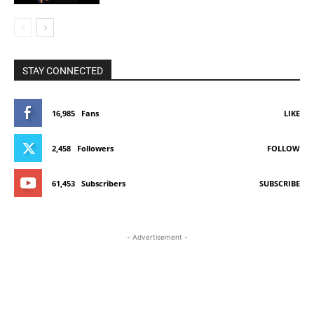
STAY CONNECTED
16,985
Fans
LIKE
2,458
Followers
FOLLOW
61,453
Subscribers
SUBSCRIBE
- Advertisement -