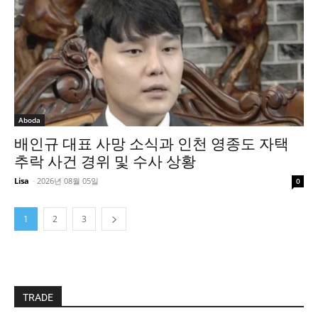
Aboda
배인규 대표 사망 소식과 인천 영종도 자택
추락 사건 경위 및 수사 상황
Lisa
-
2026년 08월 05일
0
1
2
3
TRADE