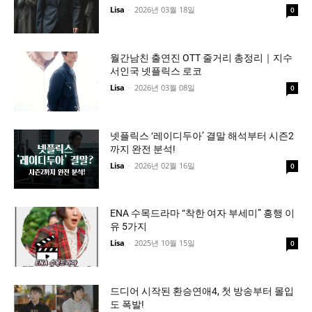
Lisa
-
2026년 03월 18일
0
월간남친 출연진 OTT 줄거리 총정리｜지수
서인국 넷플릭스 로코
Lisa
-
2026년 03월 08일
0
넷플릭스 ‘레이디두아’ 결말 해석부터 시즌2
까지 완전 분석!
Lisa
-
2026년 02월 16일
0
ENA 수목드라마 “착한 여자 부세미” 흥행 이
유 5가지
Lisa
-
2025년 10월 15일
0
드디어 시작된 환승연애4, 첫 방송부터 몰입
도 폭발!