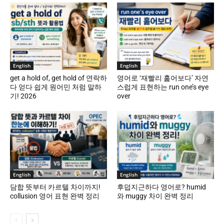
English
English
get a hold of, get hold of 연락하
영어로 ‘재빨리 훑어보다’ 자연
다 얻다 쉽게 원어민 처럼 말하
스럽게 표현하는 run one’s eye
기! 2026
over
English
English
담합 뜻부터 카르텔 차이까지!
후덥지근하다 영어로? humid
collusion 영어 표현 완벽 정리
와 muggy 차이 완벽 정리