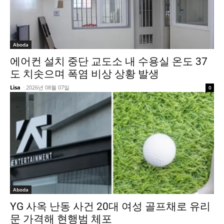
Aboda
에어컨 설치 중단 교도소 내 수용실 온도 37
도 치솟으며 폭염 비상 상황 발생
Lisa
-
2026년 08월 07일
0
Aboda
YG 사옥 난동 사건 20대 여성 골프채로 유리
문 가격해 현행범 체포