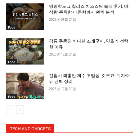
명랑핫도그 칠리스 치즈스틱 솔직 후기, 바
삭함·쫀득함·매콤함까지 완벽 분석
2026년 03월 21일
Food
강릉 주문진 바다뷰 조개구이, 민호가 선택
한 이유
2025년 12월 21일
Food
전참시 최홍만 제주 초밥집 ‘갓포효’ 위치·메
뉴 완벽 정리
2025년 12월 21일
Food
TECH AND GADGETS