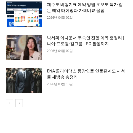
제주도 비행기표 예약 방법 초보도 특가 잡
는 예약 타이밍과 가격비교 꿀팁
2026년 04월 02일
박서휘 아나운서 무속인 전향 이유 총정리 |
나이·프로필·걸그룹 LPG 활동까지
2026년 04월 02일
ENA 클라이맥스 등장인물 인물관계도 시청
률 재방송 총정리
2026년 03월 18일