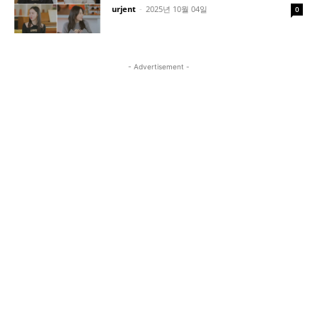
urjent
-
2025년 10월 04일
0
- Advertisement -