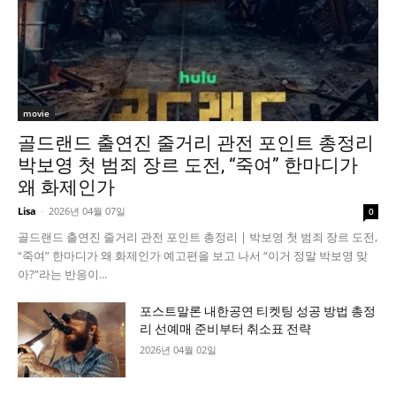
movie
골드랜드 출연진 줄거리 관전 포인트 총정리
박보영 첫 범죄 장르 도전, “죽여” 한마디가
왜 화제인가
Lisa
-
2026년 04월 07일
0
골드랜드 출연진 줄거리 관전 포인트 총정리 | 박보영 첫 범죄 장르 도전,
“죽여” 한마디가 왜 화제인가 예고편을 보고 나서 “이거 정말 박보영 맞
아?”라는 반응이...
포스트말론 내한공연 티켓팅 성공 방법 총정
리 선예매 준비부터 취소표 전략
2026년 04월 02일