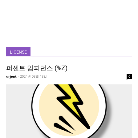
LICENSE
퍼센트 임피던스 (%Z)
urjent
-
2024년 08월 18일
0