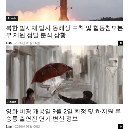
Aboda
북한 발사체 발사 동해상 포착 및 합동참모본
부 제원 정밀 분석 상황
Lisa
-
2026년 08월 06일
0
Aboda
영화 비광 개봉일 9월 2일 확정 및 하지원 류
승룡 출연진 연기 변신 정보
Lisa
-
2026년 08월 06일
0