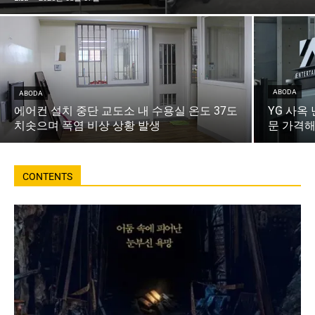
ABODA
ABODA
에어컨 설치 중단 교도소 내 수용실 온도 37도
YG 사옥
치솟으며 폭염 비상 상황 발생
문 가격해
CONTENTS