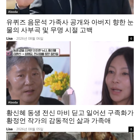
Aboda
유퀴즈 음문석 가족사 공개와 아버지 향한 눈
물의 사부곡 및 무명 시절 고백
Lisa
-
2026년 08월 06일
0
Aboda
황신혜 동생 전신 마비 딛고 일어선 구족화가
황정언 작가의 감동적인 삶과 가족애
Lisa
-
2026년 08월 05일
0