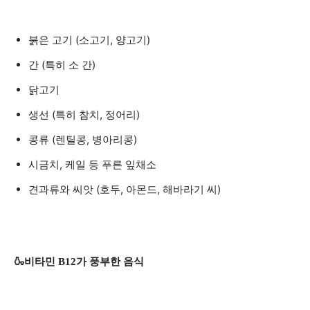
붉은 고기 (소고기, 양고기)
간 (특히 소 간)
닭고기
생선 (특히 참치, 정어리)
콩류 (렌틸콩, 병아리콩)
시금치, 케일 등 푸른 잎채소
견과류와 씨앗 (호두, 아몬드, 해바라기 씨)
🍶비타민 B12가 풍부한 음식