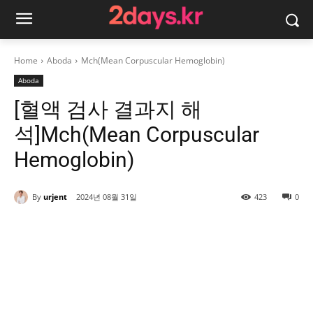
Home
Aboda
Mch(Mean Corpuscular Hemoglobin)
Aboda
[혈액 검사 결과지 해
석]Mch(Mean Corpuscular
Hemoglobin)
By
urjent
2024년 08월 31일
423
0