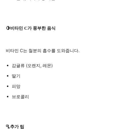
🍋비타민 C가 풍부한 음식
비타민 C는 철분의 흡수를 도와줍니다.
감귤류 (오렌지, 레몬)
딸기
피망
브로콜리
🫗추가 팁