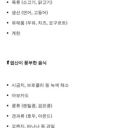
육류 (소고기, 닭고기)
생선 (연어, 고등어)
유제품 (우유, 치즈, 요구르트)
계란
🥬엽산이 풍부한 음식
시금치, 브로콜리 등 녹색 채소
아보카도
콩류 (렌틸콩, 검은콩)
견과류 (호두, 아몬드)
오렌지, 바나나 등 과일