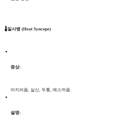
🌡️일사병 (Heat Syncope)
증상:
어지러움, 실신, 두통, 메스꺼움.
설명: