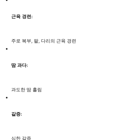
근육 경련:
주로 복부, 팔, 다리의 근육 경련
땀 과다:
과도한 땀 흘림
갈증:
심한 갈증