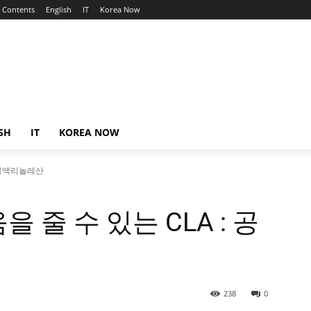
Contents
English
IT
Korea Now
SH
IT
KOREA NOW
: 공액리놀레산
 줄 수 있는 CLA : 공
238
0