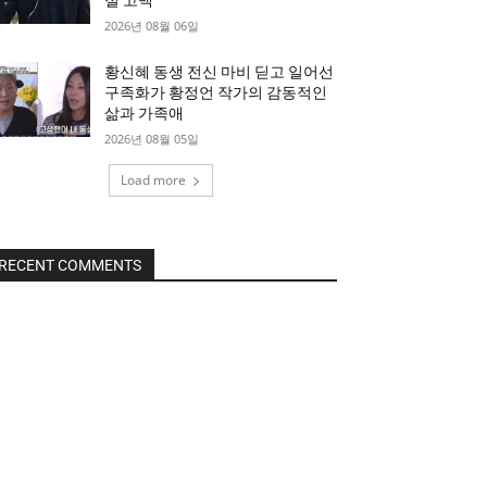
절 고백
2026년 08월 06일
황신혜 동생 전신 마비 딛고 일어선
구족화가 황정언 작가의 감동적인
삶과 가족애
2026년 08월 05일
Load more
RECENT COMMENTS