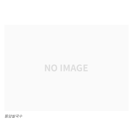
똠얌쌀국수