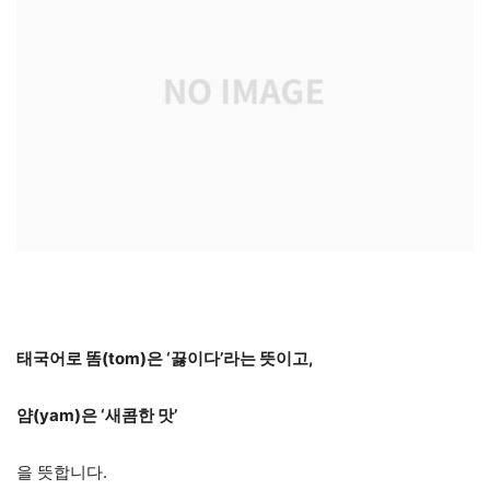
태국어로 똠(tom)은 ‘끓이다’라는 뜻이고,
얌(yam)은 ‘새콤한 맛’
을 뜻합니다.