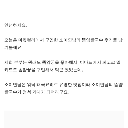
안녕하세요.
오늘은 마켓컬리에서 구입한 소이연남의 똠얌쌀국수 후기를 남
겨볼께요.
저희 부부는 원래도 똠얌꿍을 좋아해서, 이마트에서 피코크 밀
키트로 똠얌꿍을 구입해서 먹곤 했었는데,
소이연남은 워낙 태국요리로 유명한 맛집이라 소이연남의 똠얌
쌀국수가 엄청 기대가 되더라구요.