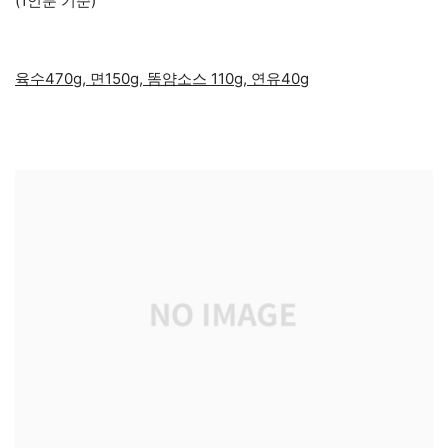
(1인분 기준)
육수470g, 면150g, 똠얌소스 110g, 연유40g