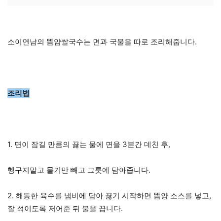
소이연남의 똠얌쌀국수는 면과 국물을 따로 조리해줍니다.
조리법
1. 면이 잠길 만큼의 끓는 물에 면을 3분간 데친 후,
헹구지말고 물기만 빼고 그릇에 담아줍니다.
2. 해동한 육수를 냄비에 담아 끓기 시작하면 똠양 소스를 넣고,
잘 섞이도록 저어준 뒤 불을 끕니다.