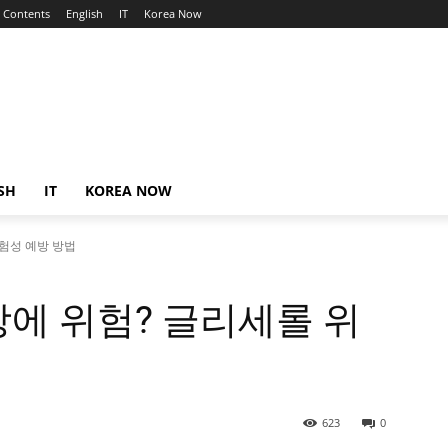
Contents
English
IT
Korea Now
SH
IT
KOREA NOW
험성 예방 방법
에 위험? 글리세롤 위
623
0