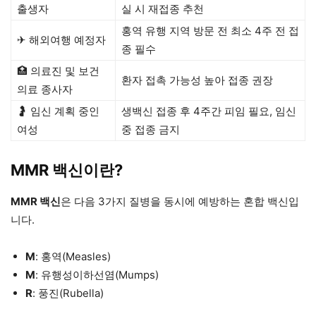
출생자
실 시 재접종 추천
홍역 유행 지역 방문 전 최소 4주 전 접
✈ 해외여행 예정자
종 필수
🏥 의료진 및 보건
환자 접촉 가능성 높아 접종 권장
의료 종사자
🤰 임신 계획 중인
생백신 접종 후 4주간 피임 필요, 임신
여성
중 접종 금지
MMR 백신이란?
MMR 백신
은 다음 3가지 질병을 동시에 예방하는 혼합 백신입
니다.
M
: 홍역(Measles)
M
: 유행성이하선염(Mumps)
R
: 풍진(Rubella)